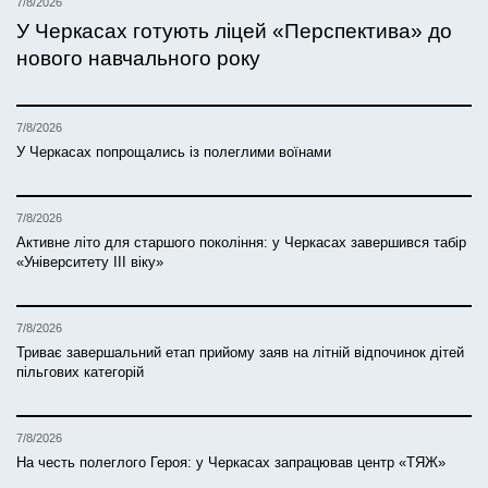
7/8/2026
У Черкасах готують ліцей «Перспектива» до
нового навчального року
7/8/2026
У Черкасах попрощались із полеглими воїнами
7/8/2026
Активне літо для старшого покоління: у Черкасах завершився табір
«Університету ІІІ віку»
7/8/2026
Триває завершальний етап прийому заяв на літній відпочинок дітей
пільгових категорій
7/8/2026
На честь полеглого Героя: у Черкасах запрацював центр «ТЯЖ»