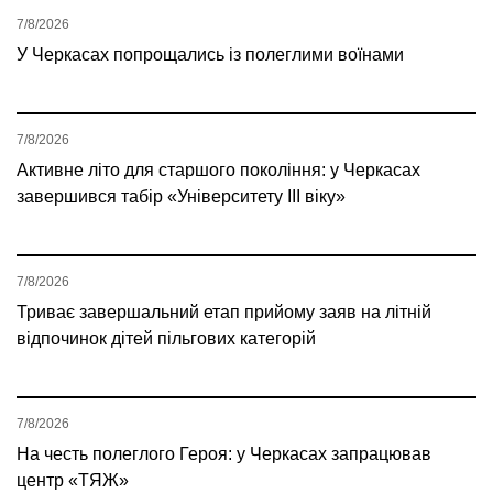
7/8/2026
У Черкасах попрощались із полеглими воїнами
7/8/2026
Активне літо для старшого покоління: у Черкасах
завершився табір «Університету ІІІ віку»
7/8/2026
Триває завершальний етап прийому заяв на літній
відпочинок дітей пільгових категорій
7/8/2026
На честь полеглого Героя: у Черкасах запрацював
центр «ТЯЖ»