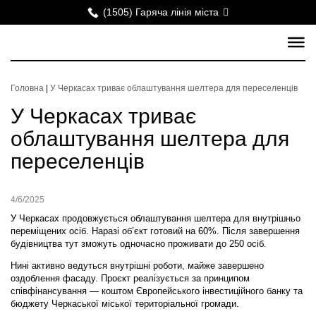
(1505) Гаряча лінія міста
Головна
|
У Черкасах триває облаштування шелтера для переселенців
У Черкасах триває
облаштування шелтера для
переселенців
4/6/2025
У Черкасах продовжується облаштування шелтера для внутрішньо
переміщених осіб. Наразі об’єкт готовий на 60%. Після завершення
будівництва тут зможуть одночасно проживати до 250 осіб.
Нині активно ведуться внутрішні роботи, майже завершено
оздоблення фасаду. Проєкт реалізується за принципом
співфінансування — коштом Європейського інвестиційного банку та
бюджету Черкаської міської територіальної громади.