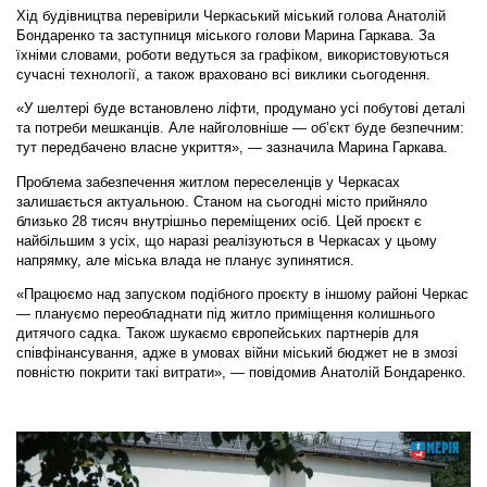
Хід будівництва перевірили Черкаський міський голова Анатолій
Бондаренко та заступниця міського голови Марина Гаркава. За
їхніми словами, роботи ведуться за графіком, використовуються
сучасні технології, а також враховано всі виклики сьогодення.
«У шелтері буде встановлено ліфти, продумано усі побутові деталі
та потреби мешканців. Але найголовніше — об’єкт буде безпечним:
тут передбачено власне укриття», — зазначила Марина Гаркава.
Проблема забезпечення житлом переселенців у Черкасах
залишається актуальною. Станом на сьогодні місто прийняло
близько 28 тисяч внутрішньо переміщених осіб. Цей проєкт є
найбільшим з усіх, що наразі реалізуються в Черкасах у цьому
напрямку, але міська влада не планує зупинятися.
«Працюємо над запуском подібного проєкту в іншому районі Черкас
— плануємо переобладнати під житло приміщення колишнього
дитячого садка. Також шукаємо європейських партнерів для
співфінансування, адже в умовах війни міський бюджет не в змозі
повністю покрити такі витрати», — повідомив Анатолій Бондаренко.