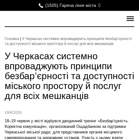
(1505) Гаряча лінія міста
Головна
|
У Черкасах системно впроваджують принципи безбар’єрності
та доступності міського простору й послуг для всіх мешканців
У Черкасах системно
впроваджують принципи
безбар’єрності та доступності
міського простору й послуг
для всіх мешканців
19/6/2026
18–19 червня у місті відбувся дводенний тренінг «Безбар’єрність.
Коректна комунікація», організований Ощадбанком за підтримки
Черкаської міської ради, для представників органів місцевого
самоврядування та державних установ. Участь у ньому взяли