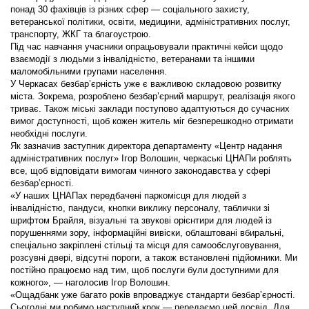
понад 30 фахівців із різних сфер — соціального захисту,
ветеранської політики, освіти, медицини, адміністративних послуг,
транспорту, ЖКГ та благоустрою.
Під час навчання учасники опрацьовували практичні кейси щодо
взаємодії з людьми з інвалідністю, ветеранами та іншими
маломобільними групами населення.
У Черкасах безбар’єрність уже є важливою складовою розвитку
міста. Зокрема, розроблено безбар’єрний маршрут, реалізація якого
триває. Також міські заклади поступово адаптуються до сучасних
вимог доступності, щоб кожен житель міг безперешкодно отримати
необхідні послуги.
Як зазначив заступник директора департаменту «Центр надання
адміністративних послуг» Ігор Волошин, черкаські ЦНАПи роблять
все, щоб відповідати вимогам чинного законодавства у сфері
безбар’єрності.
«У наших ЦНАПах передбачені паркомісця для людей з
інвалідністю, пандуси, кнопки виклику персоналу, таблички зі
шрифтом Брайля, візуальні та звукові орієнтири для людей із
порушеннями зору, інформаційні вивіски, облаштовані вбиральні,
спеціально закріплені стільці та місця для самообслуговування,
розсувні двері, відсутні пороги, а також встановлені підйомники. Ми
постійно працюємо над тим, щоб послуги були доступними для
кожного», — наголосив Ігор Волошин.
«Ощадбанк уже багато років впроваджує стандарти безбар’єрності.
Сьогодні ми робимо наступний крок — передаємо цей досвід. Для