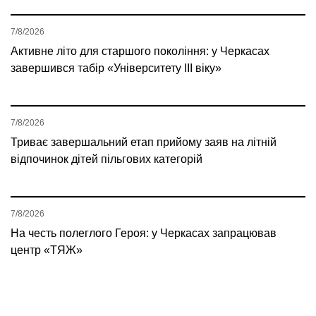
7/8/2026
Активне літо для старшого покоління: у Черкасах
завершився табір «Університету ІІІ віку»
7/8/2026
Триває завершальний етап прийому заяв на літній
відпочинок дітей пільгових категорій
7/8/2026
На честь полеглого Героя: у Черкасах запрацював
центр «ТЯЖ»