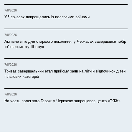
7/8/2026
У Черкасах попрощались із полеглими воїнами
7/8/2026
Активне літо для старшого покоління: у Черкасах завершився табір
«Університету ІІІ віку»
7/8/2026
Триває завершальний етап прийому заяв на літній відпочинок дітей
пільгових категорій
7/8/2026
На честь полеглого Героя: у Черкасах запрацював центр «ТЯЖ»