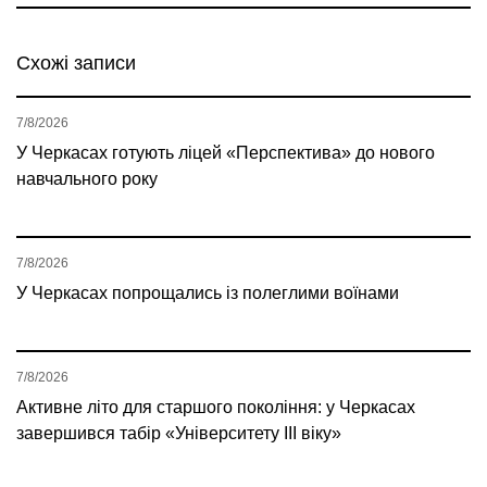
Схожі записи
7/8/2026
У Черкасах готують ліцей «Перспектива» до нового
навчального року
7/8/2026
У Черкасах попрощались із полеглими воїнами
7/8/2026
Активне літо для старшого покоління: у Черкасах
завершився табір «Університету ІІІ віку»