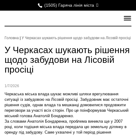
(1505) Гаряча лінія міста
Головна
|
У Черкасах шукають рішення щодо забудови на Лісовій просіці
У Черкасах шукають рішення
щодо забудови на Лісовій
просіці
1/7/2026
Черкаська міська влада шукає можливі шляхи врегулювання
ситуації із забудовою на Лісовій просіці. Забудовник має остаточні
рішення судів, однак влада та мешканці домовилися продовжити
переговори за участі всіх сторін. Про це поінформував Черкаський
міський голова Анатолій Бондаренко.
За словами Анатолія Бондаренка, проблема виникла ще у 2007
році, коли тодішня міська влада передала цю земельну ділянку в
оренду під забудову. Саме ухвалені у той період рішення