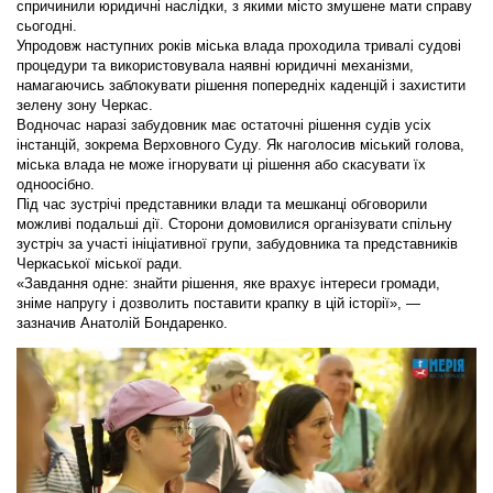
спричинили юридичні наслідки, з якими місто змушене мати справу
сьогодні.
Упродовж наступних років міська влада проходила тривалі судові
процедури та використовувала наявні юридичні механізми,
намагаючись заблокувати рішення попередніх каденцій і захистити
зелену зону Черкас.
Водночас наразі забудовник має остаточні рішення судів усіх
інстанцій, зокрема Верховного Суду. Як наголосив міський голова,
міська влада не може ігнорувати ці рішення або скасувати їх
одноосібно.
Під час зустрічі представники влади та мешканці обговорили
можливі подальші дії. Сторони домовилися організувати спільну
зустріч за участі ініціативної групи, забудовника та представників
Черкаської міської ради.
«Завдання одне: знайти рішення, яке врахує інтереси громади,
зніме напругу і дозволить поставити крапку в цій історії», —
зазначив Анатолій Бондаренко.