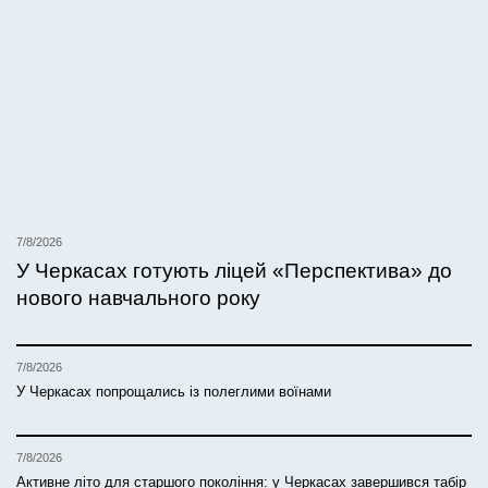
7/8/2026
У Черкасах готують ліцей «Перспектива» до
нового навчального року
7/8/2026
У Черкасах попрощались із полеглими воїнами
7/8/2026
Активне літо для старшого покоління: у Черкасах завершився табір