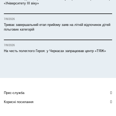
«Університету ІІІ віку»
7/8/2026
Триває завершальний етап прийому заяв на літній відпочинок дітей
пільгових категорій
7/8/2026
На честь полеглого Героя: у Черкасах запрацював центр «ТЯЖ»
Прес-служба
Корисні посилання