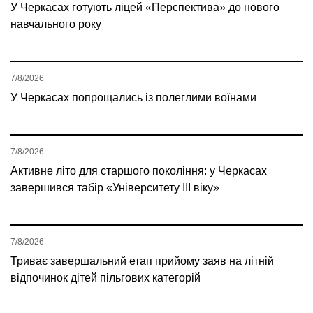
У Черкасах готують ліцей «Перспектива» до нового
навчального року
7/8/2026
У Черкасах попрощались із полеглими воїнами
7/8/2026
Активне літо для старшого покоління: у Черкасах
завершився табір «Університету ІІІ віку»
7/8/2026
Триває завершальний етап прийому заяв на літній
відпочинок дітей пільгових категорій