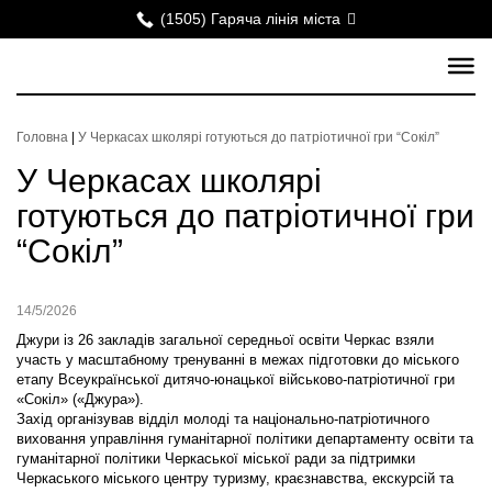
(1505) Гаряча лінія міста
Головна
|
У Черкасах школярі готуються до патріотичної гри “Сокіл”
У Черкасах школярі
готуються до патріотичної гри
“Сокіл”
14/5/2026
Джури із 26 закладів загальної середньої освіти Черкас взяли
участь у масштабному тренуванні в межах підготовки до міського
етапу Всеукраїнської дитячо-юнацької військово-патріотичної гри
«Сокіл» («Джура»).
Захід організував відділ молоді та національно-патріотичного
виховання управління гуманітарної політики департаменту освіти та
гуманітарної політики Черкаської міської ради за підтримки
Черкаського міського центру туризму, краєзнавства, екскурсій та