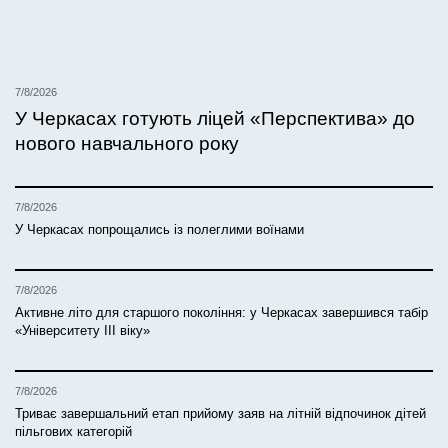
7/8/2026
У Черкасах готують ліцей «Перспектива» до
нового навчального року
7/8/2026
У Черкасах попрощались із полеглими воїнами
7/8/2026
Активне літо для старшого покоління: у Черкасах завершився табір
«Університету ІІІ віку»
7/8/2026
Триває завершальний етап прийому заяв на літній відпочинок дітей
пільгових категорій