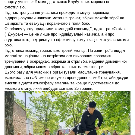
спорту учнівської молоді, а також Клубу юних моряків із
флотилією.
Під час тренування учасники проходили смугу перешкод,
відпрацьовували навички метання гранат, збірки макетів зброї на
швидкість та евакуації пораненого з поля бою.
Особливу увагу приділили командній взаємодії, адже гра «Сокіл»
(«Джура») — це не лише про індивідуальні навички, а й про
згуртованість, підтримку та ефективну комунікацію між учасниками
рою.
Підготовка команд триває вже третій місяць. На запит роїв відділ
молоді та національно-патріотичного виховання проводить
тренування в осередках, зокрема зі стрільби, надання домедичної
допомоги, збірки макетів зброї та інших елементів гри.
Цього разу для учасників організували масштабне тренування,
максимально наближене до умов проведення самої гри, аби джури
змогли відчути атмосферу змагань та краще підготуватися до
міського етапу, який відбудеться вже 25 травня.