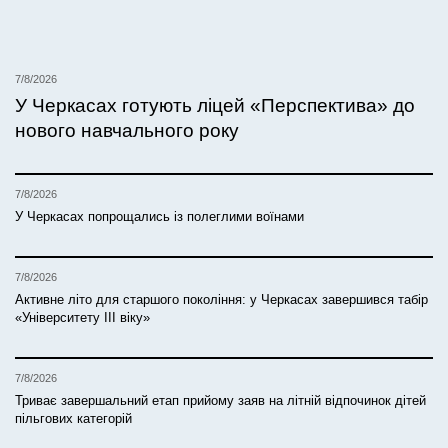
7/8/2026
У Черкасах готують ліцей «Перспектива» до
нового навчального року
7/8/2026
У Черкасах попрощались із полеглими воїнами
7/8/2026
Активне літо для старшого покоління: у Черкасах завершився табір
«Університету ІІІ віку»
7/8/2026
Триває завершальний етап прийому заяв на літній відпочинок дітей
пільгових категорій