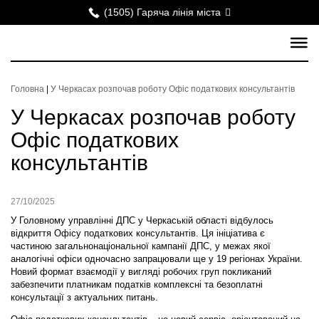
(1505) Гаряча лінія міста
Головна
|
У Черкасах розпочав роботу Офіс податкових консультантів
У Черкасах розпочав роботу
Офіс податкових
консультантів
27/10/2025
У Головному управлінні ДПС у Черкаській області відбулось
відкриття Офісу податкових консультантів. Ця ініціатива є
частиною загальнонаціональної кампанії ДПС, у межах якої
аналогічні офіси одночасно запрацювали ще у 19 регіонах України.
Новий формат взаємодії у вигляді робочих груп покликаний
забезпечити платникам податків комплексні та безоплатні
консультації з актуальних питань.