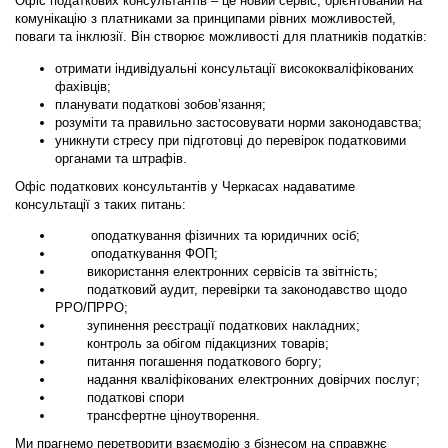
Офіс податкових консультантів – це новий сервіс, орієнтований на
комунікацію з платниками за принципами рівних можливостей,
поваги та інклюзії. Він створює можливості для платників податків:
отримати індивідуальні консультації висококваліфікованих
фахівців;
планувати податкові зобов’язання;
розуміти та правильно застосовувати норми законодавства;
уникнути стресу при підготовці до перевірок податковими
органами та штрафів.
Офіс податкових консультантів у Черкасах надаватиме
консультації з таких питань:
оподаткування фізичних та юридичних осіб;
оподаткування ФОП;
використання електронних сервісів та звітність;
податковий аудит, перевірки та законодавство щодо
РРО/ПРРО;
зупинення реєстрації податкових накладних;
контроль за обігом підакцизних товарів;
питання погашення податкового боргу;
надання кваліфікованих електронних довірчих послуг
;
податкові спори
трансфертне ціноутворення
.
Ми прагнемо перетворити взаємодію з бізнесом на справжнє