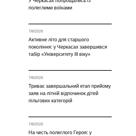
У Черкасах попрощались із
полеглими воїнами
7/8/2026
Активне літо для старшого
покоління: у Черкасах завершився
табір «Університету ІІІ віку»
7/8/2026
Триває завершальний етап прийому
заяв на літній відпочинок дітей
пільгових категорій
7/8/2026
На честь полеглого Героя: у