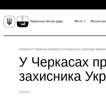
Черкаська міська рада
Місто
Міська вл
Головна
|
У Черкасах провели в останню путь захисника Україн
У Черкасах п
захисника Ук
5/5/2025