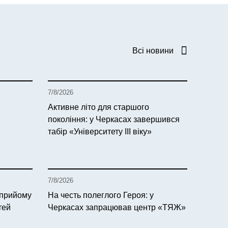
Всі новини
7/8/2026
Активне літо для старшого
покоління: у Черкасах завершився
табір «Університету ІІІ віку»
7/8/2026
 прийому
На честь полеглого Героя: у
тей
Черкасах запрацював центр «ТЯЖ»