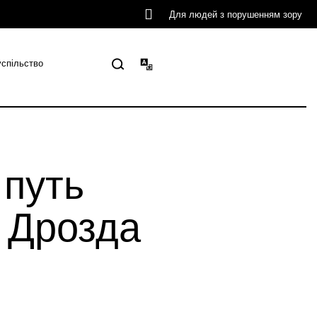
Для людей з порушенням зору
успільство
 путь
 Дрозда