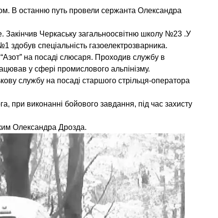
ом. В останню путь провели сержанта Олександра
е. Закінчив Черкаську загальноосвітню школу №23 .У
1 здобув спеціальність газоелектрозварника.
 “Азот” на посаді слюсаря. Проходив службу в
ацював у сфері промислового альпінізму.
ькову службу на посаді старшого стрільця-оператора
га, при виконанні бойового завдання, під час захисту
ьким Олександра Дрозда.