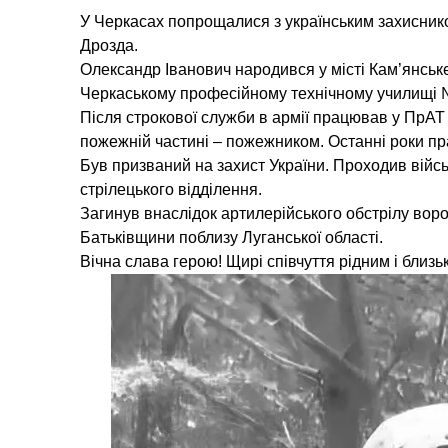
У Черкасах попрощалися з українським захисник
Дрозда.
Олександр Іванович народився у місті Кам’янськ
Черкаському професійному технічному училищі №
Після строкової служби в армії працював у ПрАТ
пожежній частині – пожежником. Останні роки пр
Був призваний на захист України. Проходив війс
стрілецького відділення.
Загинув внаслідок артилерійського обстрілу воро
Батьківщини поблизу Луганської області.
Вічна слава герою! Щирі співчуття рідним і близ