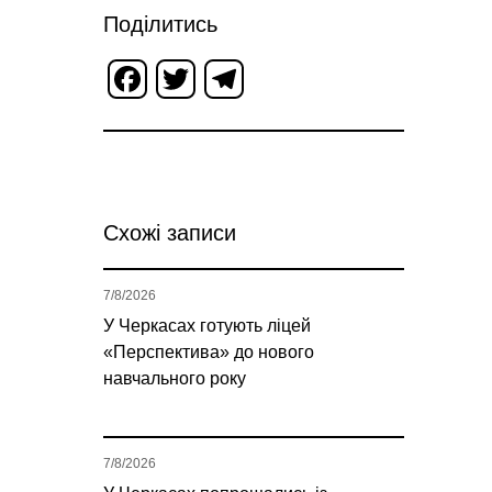
Поділитись
Facebook
Twitter
Telegram
Схожі записи
7/8/2026
У Черкасах готують ліцей
«Перспектива» до нового
навчального року
7/8/2026