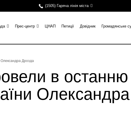
(1505) Гаряча лінія міста
ада
Прес-центр
ЦНАП
Петиції
Довідник
Громадянське с
и Олександра Дрозда
ровели в останню
раїни Олександра