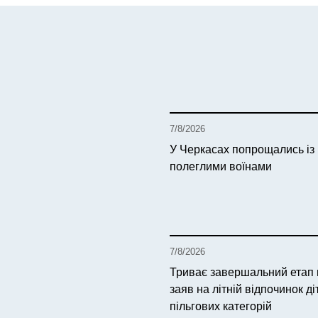
7/8/2026
У Черкасах попрощались із
полеглими воїнами
7/8/2026
Триває завершальний етап
заяв на літній відпочинок ді
пільгових категорій