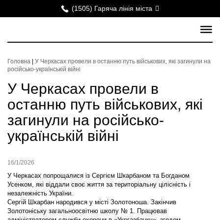
(1505) Гаряча лінія міста
Головна
|
У Черкасах провели в останню путь військових, які загинули на
російсько-українській війні
У Черкасах провели в
останню путь військових, які
загинули на російсько-
українській війні
16/1/2026
У Черкасах попрощалися із Сергієм Шкарбаном та Богданом
Усенком, які віддали своє життя за територіальну цілісність і
незалежність України.
Сергій Шкарбан народився у місті Золотоноша. Закінчив
Золотоніську загальноосвітню школу № 1. Працював
адміністратором служби охорони в «Укргазбанку», згодом —