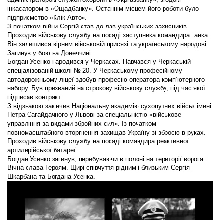
інкасатором в «Ощадбанку». Останнім місцем його роботи було
підприємство «Клік Авто».
З початком війни Сергій став до лав українських захисників.
Проходив військову службу на посаді заступника командира танка.
Він залишився вірним військовій присязі та українському народові.
Загинув у бою на Донеччині.
Богдан Усенко народився у Черкасах. Навчався у Черкаській
спеціалізованій школі № 20. У Черкаському професійному
автодорожньому ліцеї здобув професію оператора комп’ютерного
набору. Був призваний на строкову військову службу, під час якої
підписав контракт.
З відзнакою закінчив Національну академію сухопутних військ імені
Петра Сагайдачного у Львові за спеціальністю «військове
управління за видами збройних сил». Із початком
повномасштабного вторгнення захищав Україну зі зброєю в руках.
Проходив військову службу на посаді командира реактивної
артилерійської батареї.
Богдан Усенко загинув, перебуваючи в полоні на території ворога.
Вічна слава Героям. Щирі співчуття рідним і близьким Сергія
Шкарбана та Богдана Усенка.