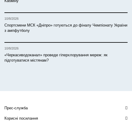
Кабміну
10/8/2026
Спортсмени МСК «Дніпро» готуються до фіналу Чемпіонату України
з ампфутболу
10/8/2026
«Черкасиводоканал» проведе гіперхлорування мереж: як
підготуватися містянам?
Прес-служба
Корисні посилання