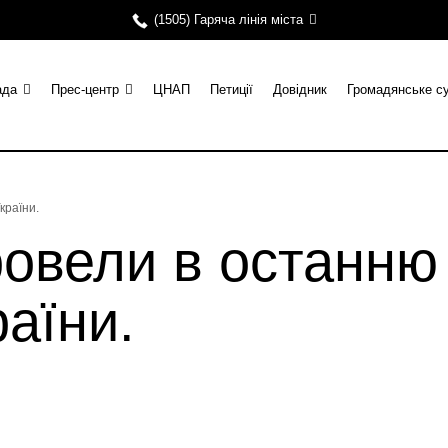
(1505) Гаряча лінія міста
ада
Прес-центр
ЦНАП
Петиції
Довідник
Громадянське с
країни.
овели в останню 
раїни.