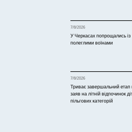
7/8/2026
У Черкасах попрощались із
полеглими воїнами
7/8/2026
Триває завершальний етап
заяв на літній відпочинок ді
пільгових категорій