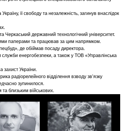
Україну, її свободу та незалежність, загинув внаслідок
ах.
та Черкаський державний технологічний університет.
інними паперами та працював за цим напрямком.
ецбуд», де обіймав посаду директора.
служби енергобезпеки, а також у ТОВ «Управлінська
 захист України.
рика радіорелейного відділення взводу зв’язку
редчасно зупинилося.
м та близьким військових.