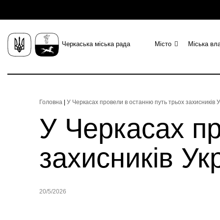
Черкаська міська рада
Місто
Міська вл
Головна
|
У Черкасах провели в останню путь трьох захисників У
У Черкасах пр
захисників Ук
20/5/2026