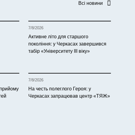
Всі новини
7/8/2026
Активне літо для старшого
покоління: у Черкасах завершився
табір «Університету ІІІ віку»
7/8/2026
 прийому
На честь полеглого Героя: у
тей
Черкасах запрацював центр «ТЯЖ»