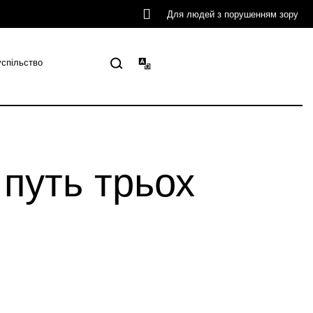
Для людей з порушенням зору
успільство
путь трьох