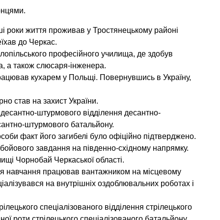
онцями.
ші роки життя проживав у Тростянецькому районі
еїхав до Черкас.
ілопільського професійного училища, де здобув
а, а також слюсаря-інженера.
рацював кухарем у Польщі. Повернувшись в Україну,
о став на захист України.
 десантно-штурмового відділення десантно-
сантно-штурмового батальйону.
особи факт його загибелі було офіційно підтверджено.
 бойового завдання на південно-східному напрямку.
ищі Чорнобай Черкаської області.
ля навчання працював вантажником на місцевому
ціалізувався на внутрішніх оздоблювальних роботах і
рілецького спеціалізованого відділення стрілецького
аної роти стрілецького спеціалізованого батальйону