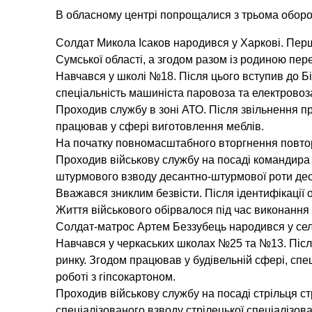
В обласному центрі попрощалися з трьома обор
Солдат Микола Ісаков народився у Харкові. Пер
Сумської області, а згодом разом із родиною пер
Навчався у школі №18. Після цього вступив до Б
спеціальність машиніста паровоза та електровоз
Проходив службу в зоні АТО. Після звільнення п
працював у сфері виготовлення меблів.
На початку повномасштабного вторгнення повторн
Проходив військову службу на посаді командира
штурмового взводу десантно-штурмової роти де
Вважався зниклим безвісти. Після ідентифікації 
Життя військового обірвалося під час виконання
Солдат-матрос Артем Беззубець народився у сел
Навчався у черкаських школах №25 та №13. Піс
ринку. Згодом працював у будівельній сфері, спе
роботі з гіпсокартоном.
Проходив військову службу на посаді стрільця ст
спеціалізованого взводу стрілецької спеціалізов