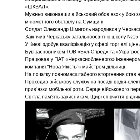
«ШКВАЛ».
Мужньо виконавши військовий обов’язок у бою за 
мінометного обстрілу на Сумщині.
Солдат Олександр Шмиголь народився у Черкас
Закінчив Черкаську загальноосвітню школу №15 
У Києві здобув кваліфікацію у сфері торгівлі ц
Був засновником ТОВ «Бул-Спред» та «Украгросп
Працював у ПАТ «Черкасиобленерго» інженером 
компанія “Нова Якість”» майстром дільниці.
На початку повномасштабного вторгнення став на
Проходив військову службу на посаді водія-елект
прив’язки мобільної роти. Серце військового пе
Світла пам’ять захисникам. Щирі співчуття рідни