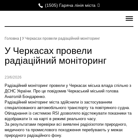
(1505) Гаряча лінія міста
Головна
|
У Черкасах провели радіаційний моніторинг
У Черкасах провели
радіаційний моніторинг
23/6/2026
Радіаційний моніторинг провели у Черкасах міська влада спільно з
ДСНС України. Про це повідомив Черкаський міський голова
Анатолій Бондаренко.
Радіаційний моніторинг міста здійснили із застосуванням
спеціалізованого автомобільного транспорту та повітряного судна.
Обладнання із системою RSI дозволяло відстежувати показники та
відображати їх на карті в режимі реального часу.
За результатами перевірки всі виявлені радіоізотопи природного,
медичного та промислового походження перебувають у межах
природного радіаційного фону.