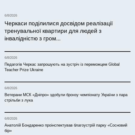
6/8/2026
Черкаси поділилися досвідом реалізації
тренувальної квартири для людей з
інвалідністю з гром...
6/8/2026
Педагогів Черкас запрошують на зустріч із переможцем Global
Teacher Prize Ukraine
6/8/2026
Ветерани МСК «Дніпро» здобули бронзу чемпіонату України з пара
стрільби з лука
6/8/2026
Анатолій Бондаренко проінспектував благоустрій парку «Сосновий
бір»