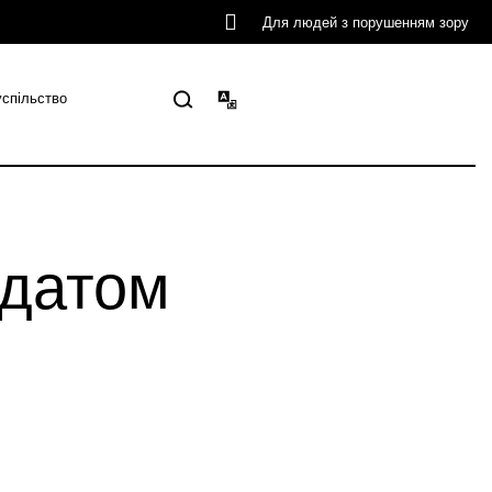
Для людей з порушенням зору
успільство
лдатом