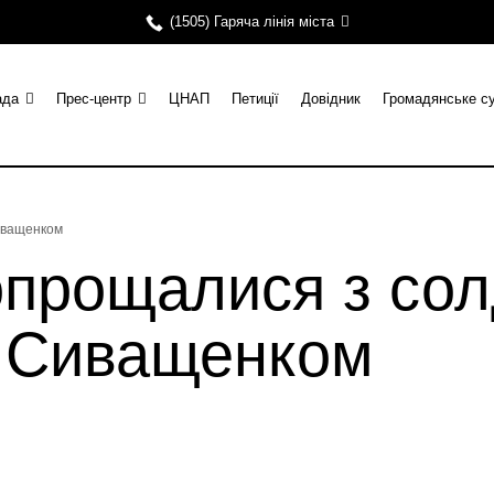
(1505) Гаряча лінія міста
ада
Прес-центр
ЦНАП
Петиції
Довідник
Громадянське с
иващенком
опрощалися з со
 Сиващенком