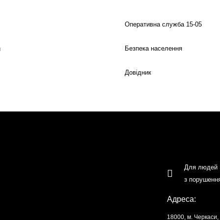
Оперативна служба 15-05
Безпека населення
й
Довідник
Для людей
з порушенн
Адреса:
18000, м. Черкаси