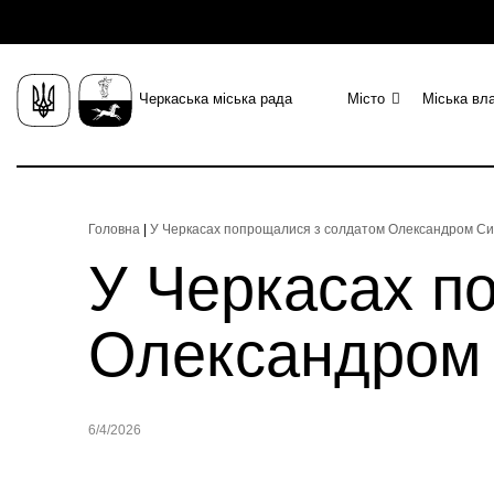
Черкаська міська рада
Місто
Міська вл
Головна
|
У Черкасах попрощалися з солдатом Олександром С
У Черкасах п
Олександром
6/4/2026