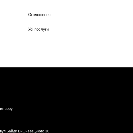
Оголошення
Усі послуги
ям зору
, вул.Байди Вишневецького 36