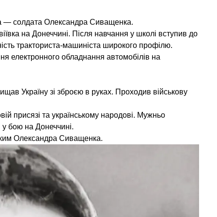
їна — солдата Олександра Сиващенка.
іївка на Донеччині. Після навчання у школі вступив до
ність тракториста-машиніста широкого профілю.
ня електронного обладнання автомобілів на
щав Україну зі зброєю в руках. Проходив військову
ій присязі та українському народові. Мужньо
 у бою на Донеччині.
зьким Олександра Сиващенка.