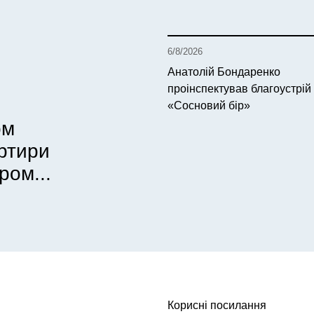
6/8/2026
Анатолій Бондаренко
проінспектував благоустрій
«Сосновий бір»
ом
артири
ром...
Корисні посилання