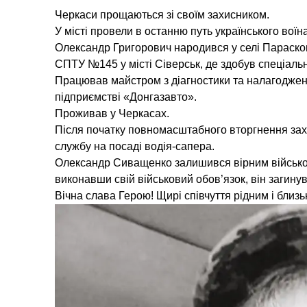
Черкаси прощаються зі своїм захисником.
У місті провели в останню путь українського во
Олександр Григорович народився у селі Парасков
СПТУ №145 у місті Сіверськ, де здобув спеціаль
Працював майстром з діагностики та налагоджен
підприємстві «Донгазавто».
Проживав у Черкасах.
Після початку повномасштабного вторгнення захи
службу на посаді водія-сапера.
Олександр Сиващенко залишився вірним військов
виконавши свій військовий обов’язок, він загинув
Вічна слава Герою! Щирі співчуття рідним і бли