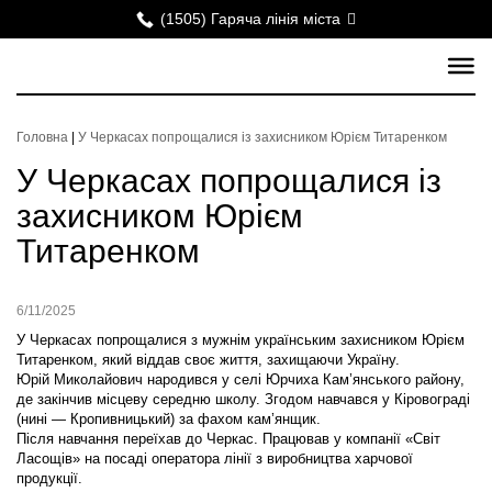
(1505) Гаряча лінія міста
Головна
|
У Черкасах попрощалися із захисником Юрієм Титаренком
У Черкасах попрощалися із
захисником Юрієм
Титаренком
6/11/2025
У Черкасах попрощалися з мужнім українським захисником Юрієм
Титаренком, який віддав своє життя, захищаючи Україну.
Юрій Миколайович народився у селі Юрчиха Кам’янського району,
де закінчив місцеву середню школу. Згодом навчався у Кіровограді
(нині — Кропивницький) за фахом кам’янщик.
Після навчання переїхав до Черкас. Працював у компанії «Світ
Ласощів» на посаді оператора лінії з виробництва харчової
продукції.