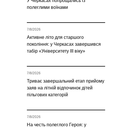
У Черкасах попрощались із
полеглими воїнами
7/8/2026
Активне літо для старшого
покоління: у Черкасах завершився
табір «Університету ІІІ віку»
7/8/2026
Триває завершальний етап прийому
заяв на літній відпочинок дітей
пільгових категорій
7/8/2026
На честь полеглого Героя: у