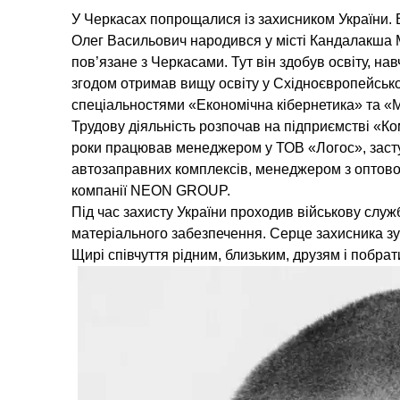
У Черкасах попрощалися із захисником України. 
Олег Васильович народився у місті Кандалакша М
пов’язане з Черкасами. Тут він здобув освіту, на
згодом отримав вищу освіту у Східноєвропейсько
спеціальностями «Економічна кібернетика» та «
Трудову діяльність розпочав на підприємстві «Ко
роки працював менеджером у ТОВ «Логос», зас
автозаправних комплексів, менеджером з оптової
компанії NEON GROUP.
Під час захисту України проходив військову служ
матеріального забезпечення. Серце захисника зу
Щирі співчуття рідним, близьким, друзям і побра