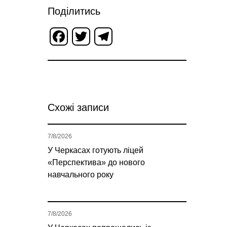
Поділитись
Facebook
Twitter
Telegram
Схожі записи
7/8/2026
У Черкасах готують ліцей
«Перспектива» до нового
навчального року
7/8/2026