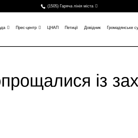
(1505) Гаряча лінія міста
ада
Прес-центр
ЦНАП
Петиції
Довідник
Громадянське с
опрощалися із за