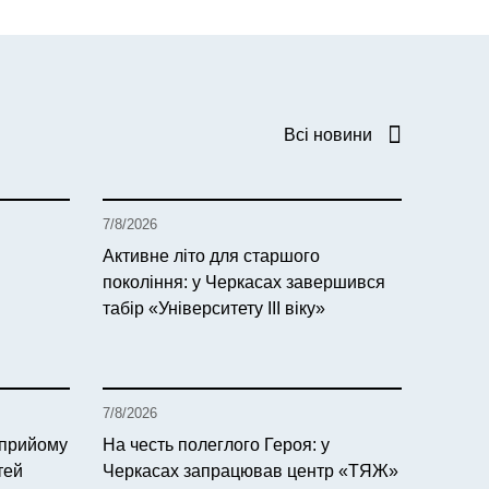
Всі новини
7/8/2026
Активне літо для старшого
покоління: у Черкасах завершився
табір «Університету ІІІ віку»
7/8/2026
 прийому
На честь полеглого Героя: у
тей
Черкасах запрацював центр «ТЯЖ»