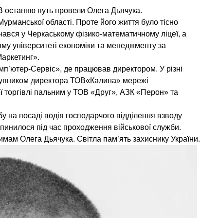
В останню путь провели Олега Дьячука.
урманської області. Проте його життя було тісно
вчався у Черкаському фізико-математичному ліцеї, а
му університеті економіки та менеджменту за
Маркетинг».
мп’ютер-Сервіс», де працював директором. У різні
тупником директора ТОВ«Калина» мережі
 торгівлі пальним у ТОВ «Друг», АЗК «Перон» та
бу на посаді водія господарчого відділення взводу
пинилося під час проходження військової служби.
тимам Олега Дьячука. Світла пам’ять захиснику України.