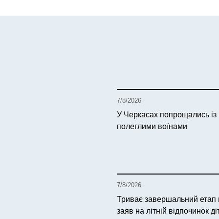
7/8/2026
У Черкасах попрощались із
полеглими воїнами
7/8/2026
Триває завершальний етап
заяв на літній відпочинок ді