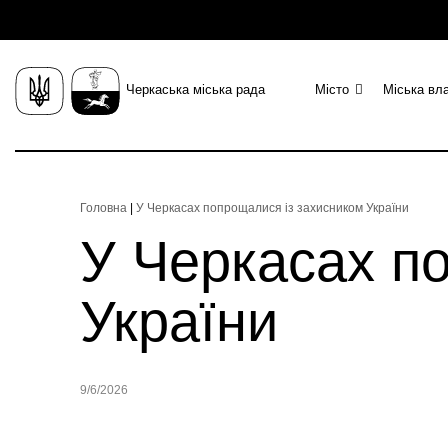
Черкаська міська рада
Місто
Міська вл
Головна
|
У Черкасах попрощалися із захисником України
У Черкасах п
України
9/6/2026