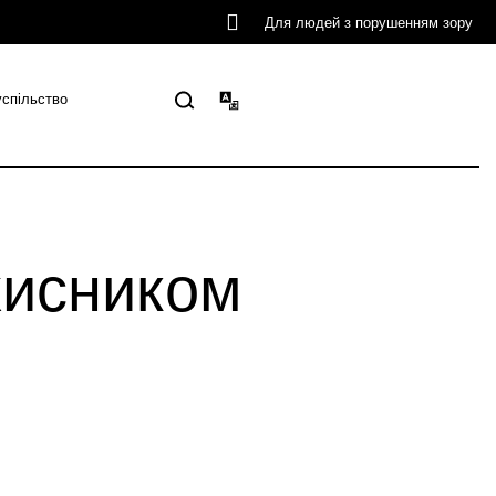
Для людей з порушенням зору
успільство
хисником