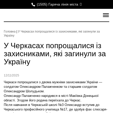
(1505) Гаряча лінія міста
Головна
|
У Черкасах попрощалися із захисниками, які загинули за
Україну
У Черкасах попрощалися із
захисниками, які загинули за
Україну
12/11/2025
Черкаси попрощалися з двома мужніми захисниками України —
солдатом Олександром Палажченком та старшим солдатом
Олександром Шолудьком.
Олександр Палажченко народився в місті Макіївка Донецької
області. Згодом його родина переїхала до Черкас.
Після навчання в Черкаській школі №3 Олександр вступив до
Черкаського професійного училища №17, де здобув фах слюсаря-