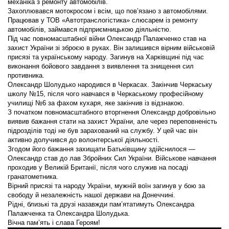
механіка з ремонту автомобілів.
Захоплювався мотокросом і всім, що пов’язано з автомобілями.
Працював у ТОВ «Автотранслогістика» слюсарем із ремонту
автомобілів, займався підприємницькою діяльністю.
Під час повномасштабної війни Олександр Палажченко став на
захист України зі зброєю в руках. Він залишився вірним військовій
присязі та українському народу. Загинув на Харківщині під час
виконання бойового завдання з виявлення та знищення сил
противника.
Олександр Шолудько народився в Черкасах. Закінчив Черкаську
школу №15, після чого навчався в Черкаському професійному
училищі №6 за фахом кухаря, яке закінчив із відзнакою.
З початком повномасштабного вторгнення Олександр добровільно
виявив бажання стати на захист України, але через переповненість
підрозділів тоді не був зарахований на службу. У цей час він
активно долучився до волонтерської діяльності.
Згодом його бажання захищати Батьківщину здійснилося —
Олександр став до лав Збройних Сил України. Військове навчання
проходив у Великій Британії, після чого служив на посаді
гранатометника.
Вірний присязі та народу України, мужній воїн загинув у бою за
свободу й незалежність нашої держави на Донеччині.
Рідні, близькі та друзі назавжди пам’ятатимуть Олександра
Палажченка та Олександра Шолудька.
Вічна пам’ять і слава Героям!