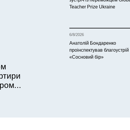
Teacher Prize Ukraine
6/8/2026
Анатолій Бондаренко
проінспектував благоустрій
«Сосновий бір»
ом
артири
ром...