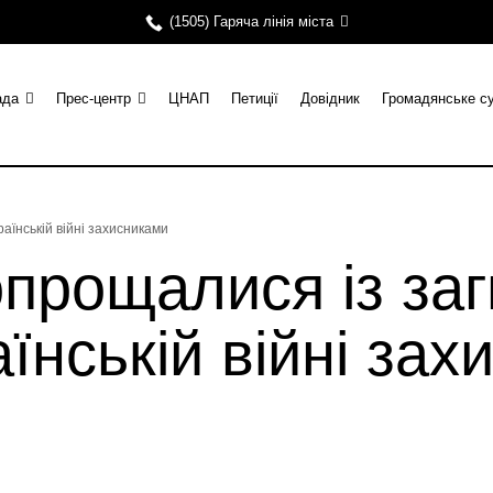
(1505) Гаряча лінія міста
ада
Прес-центр
ЦНАП
Петиції
Довідник
Громадянське с
аїнській війні захисниками
опрощалися із за
аїнській війні за