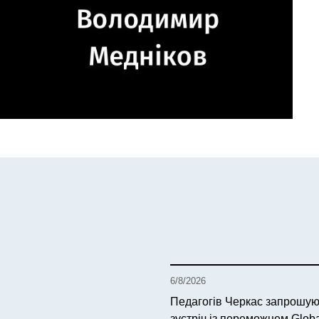
6/8/2026
Педагогів Черкас запрошую
зустріч із переможцем Glob