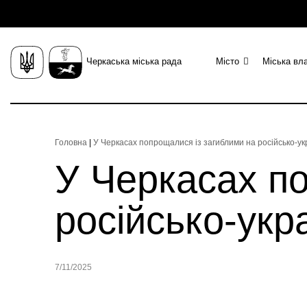
Черкаська міська рада
Місто
Міська вл
Головна
|
У Черкасах попрощалися із загиблими на російсько-укр
У Черкасах п
російсько-укр
7/11/2025