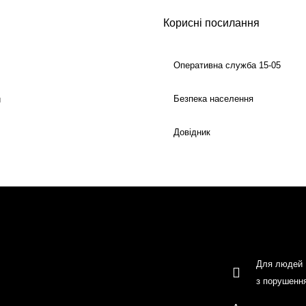
Корисні посилання
Оперативна служба 15-05
Безпека населення
й
Довідник
Для людей
з порушенн