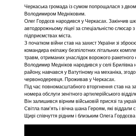
Черкаська громада із сумом попрощалася з дво
Володимиром Медніковим.
Олег Гордєєв народився у Черкасах. Закінчив ш
автодорожньому ліцеї за спеціальністю слюсар з
підприємствах міста.
З початком війни став на захист України зі зброє
командира екіпажу безпілотних літальних комплек
травм, отриманих унаслідок ворожого ракетного 
Володимир Медніков народився у селі Брилівка н
району, навчався у Ватутіному на механіка, зго
червонодеревця. Проживав у Черкасах.
Під час повномасштабного вторгнення став на за
номера обслуги зенітного артилерійського відді
Він залишився вірним військовій присязі та укра
Світла пам’ять і вічна шана Героям, які віддали 
Щирі співчуття рідним і близьким Олега Гордєєв