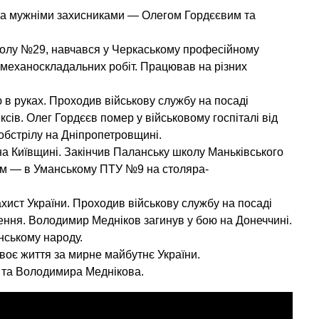
ма мужніми захисниками — Олегом Гордєєвим та
колу №29, навчався у Черкаському професійному
 механоскладальних робіт. Працював на різних
ю в руках. Проходив військову службу на посаді
сів. Олег Гордєєв помер у військовому госпіталі від
обстрілу на Дніпропетровщині.
а Київщині. Закінчив Паланську школу Маньківського
дом — в Уманському ПТУ №9 на столяра-
хист України. Проходив військову службу на посаді
лення. Володимир Медніков загинув у бою на Донеччині.
їнському народу.
своє життя за мирне майбутнє України.
а та Володимира Меднікова.