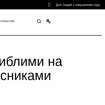
Для людей з порушенням зору
успільство
гиблими на
хисниками