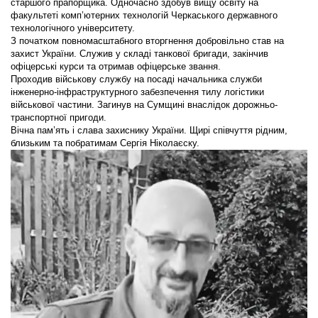
старшого прапорщика. Одночасно здобув вищу освіту на
факультеті комп’ютерних технологій Черкаського державного
технологічного університету.
З початком повномасштабного вторгнення добровільно став на
захист України. Служив у складі танкової бригади, закінчив
офіцерські курси та отримав офіцерське звання.
Проходив військову службу на посаді начальника служби
інженерно-інфраструктурного забезпечення тилу логістики
військової частини. Загинув на Сумщині внаслідок дорожньо-
транспортної пригоди.
Вічна пам’ять і слава захиснику України. Щирі співчуття рідним,
близьким та побратимам Сергія Ніколаєску.