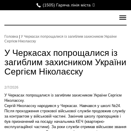
(1505) Гаряча лінія міста
Головна
|
У Черкасах попрощалися із загиблим захисником України
Сергієм Ніколаєску
У Черкасах попрощалися із
загиблим захисником України
Сергієм Ніколаєску
2/7/2026
У Черкасах попрощалися із загиблим захисником України Сергієм
Ніколаєску.
Сергій Ніколаєску народився у Черкасах. Навчався у школі №24.
Після проходження строкової військової служби продовжив службу
за контрактом у військовій частині. Закінчив школу прапорщиків і
був призначений на посаду начальника КЕЧ (квартирно-
експлуатаційної частини). За роки служби отримав військове звання