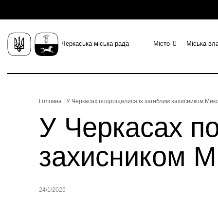
Черкаська міська рада
Місто
Міська вл
Головна
|
У Черкасах попрощалися із загиблим захисником Ми
У Черкасах п
захисником 
24/1/2025