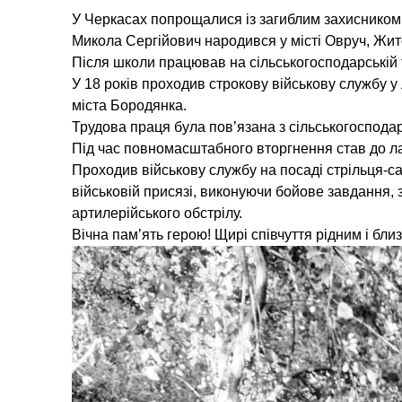
У Черкасах попрощалися із загиблим захисником
Микола Сергійович народився у місті Овруч, Жито
Після школи працював на сільськогосподарській т
У 18 років проходив строкову військову службу у 
міста Бородянка.
Трудова праця була пов’язана з сільськогоспод
Під час повномасштабного вторгнення став до ла
Проходив військову службу на посаді стрільця-с
військовій присязі, виконуючи бойове завдання, 
артилерійського обстрілу.
Вічна пам’ять герою! Щирі співчуття рідним і бл