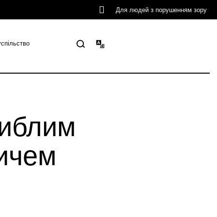
Для людей з порушенням зору
успільство
гиблим
ичем