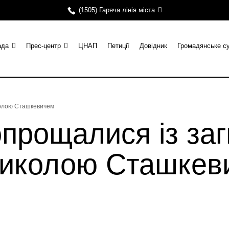
(1505) Гаряча лінія міста
ада
Прес-центр
ЦНАП
Петиції
Довідник
Громадянське с
колою Сташкевичем
опрощалися із за
Миколою Сташкев