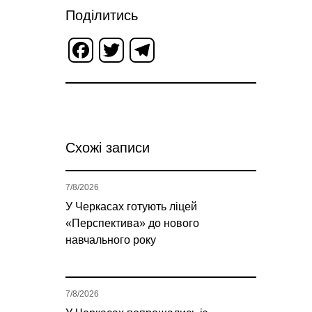
Поділитись
Facebook
Twitter
Telegram
Схожі записи
7/8/2026
У Черкасах готують ліцей
«Перспектива» до нового
навчального року
7/8/2026