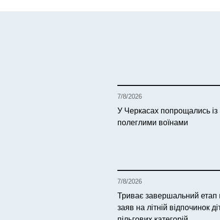
7/8/2026
У Черкасах попрощались із
полеглими воїнами
7/8/2026
Триває завершальний етап
заяв на літній відпочинок ді
пільгових категорій