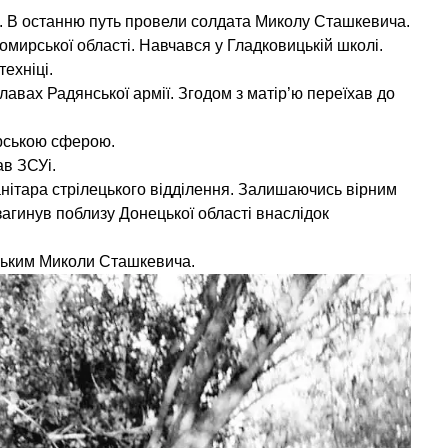
. В останню путь провели солдата Миколу Сташкевича.
мирської області. Навчався у Гладковицькій школі.
ехніці.
лавах Радянської армії. Згодом з матір’ю переїхав до
арською сферою.
в ЗСУі.
анітара стрілецького відділення. Залишаючись вірним
загинув поблизу Донецької області внаслідок
изьким Миколи Сташкевича.