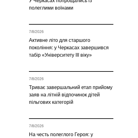
У Черкасах попрощались із
полеглими воїнами
7/8/2026
Активне літо для старшого
покоління: у Черкасах завершився
табір «Університету ІІІ віку»
7/8/2026
Триває завершальний етап прийому
заяв на літній відпочинок дітей
пільгових категорій
7/8/2026
На честь полеглого Героя: у