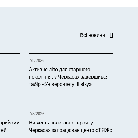
Всі новини
7/8/2026
Активне літо для старшого
покоління: у Черкасах завершився
табір «Університету ІІІ віку»
7/8/2026
 прийому
На честь полеглого Героя: у
тей
Черкасах запрацював центр «ТЯЖ»