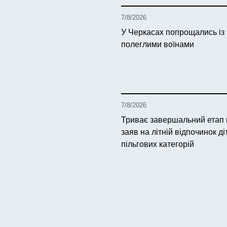
7/8/2026
У Черкасах попрощались із
полеглими воїнами
7/8/2026
Триває завершальний етап
заяв на літній відпочинок ді
пільгових категорій