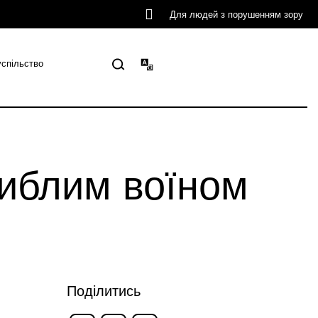
Для людей з порушенням зору
успільство
гиблим воїном
Поділитись