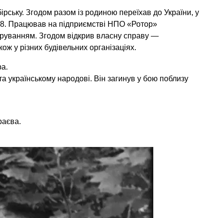
ську. Згодом разом із родиною переїхав до України, у
28. Працював на підприємстві НПО «Ротор»
руванням. Згодом відкрив власну справу —
ож у різних будівельних організаціях.
а.
а українському народові. Він загинув у бою поблизу
раєва.