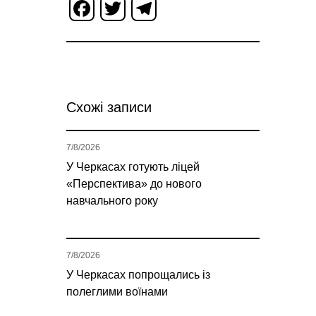
Facebook
Twitter
Telegram
Схожі записи
7/8/2026
У Черкасах готують ліцей
«Перспектива» до нового
навчального року
7/8/2026
У Черкасах попрощались із
полеглими воїнами