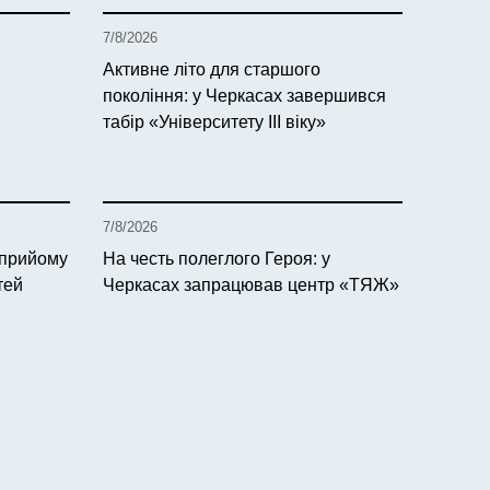
7/8/2026
Активне літо для старшого
покоління: у Черкасах завершився
табір «Університету ІІІ віку»
7/8/2026
 прийому
На честь полеглого Героя: у
тей
Черкасах запрацював центр «ТЯЖ»