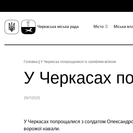
Черкаська міська рада
Місто
Міська вл
Головна
|
У Черкасах попрощалися із загиблим воїном
У Черкасах п
29/7/2025
У Черкасах попрощалися з солдатом Олександром
ворожої навали.