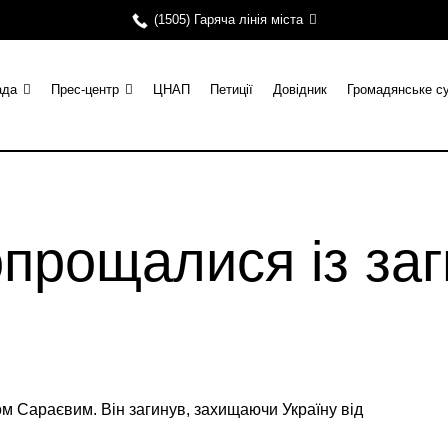
(1505) Гаряча лінія міста
ада
Прес-центр
ЦНАП
Петиції
Довідник
Громадянське с
опрощалися із за
 Сараєвим. Він загинув, захищаючи Україну від