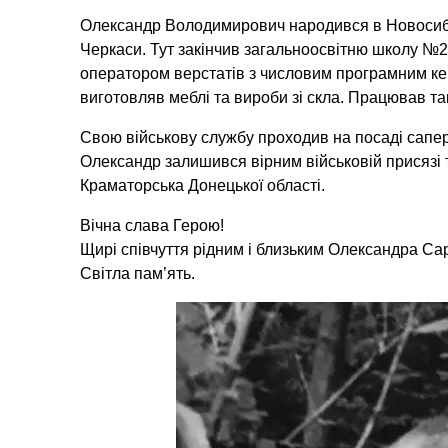
Олександр Володимирович народився в Новосибір
Черкаси. Тут закінчив загальноосвітню школу №
оператором верстатів з числовим програмним ке
виготовляв меблі та вироби зі скла. Працював так
Свою військову службу проходив на посаді сапер
Олександр залишився вірним військовій присязі т
Краматорська Донецької області.
Вічна слава Герою!
Щирі співчуття рідним і близьким Олександра Са
Світла пам’ять.