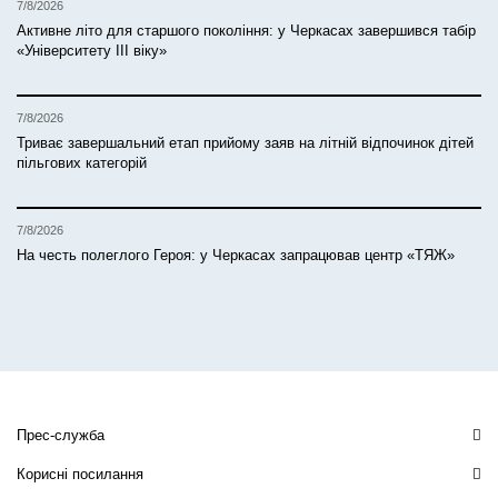
7/8/2026
Активне літо для старшого покоління: у Черкасах завершився табір
«Університету ІІІ віку»
7/8/2026
Триває завершальний етап прийому заяв на літній відпочинок дітей
пільгових категорій
7/8/2026
На честь полеглого Героя: у Черкасах запрацював центр «ТЯЖ»
Прес-служба
Корисні посилання