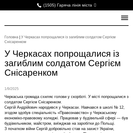
(1505) Гаряча лінія міста
Головна
|
У Черкасах попрощалися із загиблим солдатом Сергієм
Снісаренком
У Черкасах попрощалися із
загиблим солдатом Сергієм
Снісаренком
1/9/2025
Черкаська громада схиляє голови у скорботі. У місті попрощалися з
солдатом Сергієм Снісаренком.
Сергій Андрійович народився у Черкасах. Навчався в школі № 12,
згодом здобув спеціальність «Правознавство» у Черкаському
економіко-правовому коледжі. Працював у будівельній сфері — був
будівельником, майстром, виїжджав на заробітки до Польщі.
З початком війни Сергій добровільно став на захист України,