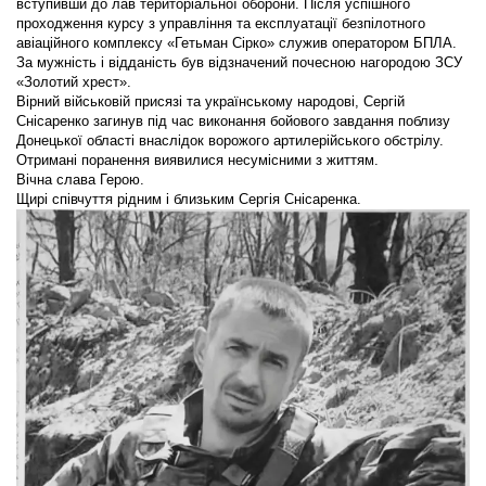
вступивши до лав територіальної оборони. Після успішного
проходження курсу з управління та експлуатації безпілотного
авіаційного комплексу «Гетьман Сірко» служив оператором БПЛА.
За мужність і відданість був відзначений почесною нагородою ЗСУ
«Золотий хрест».
Вірний військовій присязі та українському народові, Сергій
Снісаренко загинув під час виконання бойового завдання поблизу
Донецької області внаслідок ворожого артилерійського обстрілу.
Отримані поранення виявилися несумісними з життям.
Вічна слава Герою.
Щирі співчуття рідним і близьким Сергія Снісаренка.