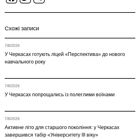
Схожі записи
7/8/2026
У Черкасах готують ліцей «Перспектива» до нового
навчального року
7/8/2026
У Черкасах попрощались із полеглими воїнами
7/8/2026
Активне літо для старшого покоління: у Черкасах
завершився табір «Університету ІІІ віку»