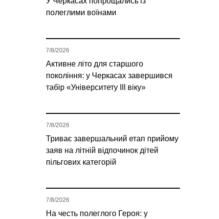
У Черкасах попрощались із
полеглими воїнами
7/8/2026
Активне літо для старшого
покоління: у Черкасах завершився
табір «Університету ІІІ віку»
7/8/2026
Триває завершальний етап прийому
заяв на літній відпочинок дітей
пільгових категорій
7/8/2026
На честь полеглого Героя: у