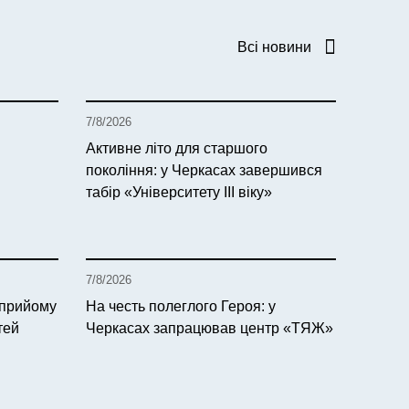
Всі новини
7/8/2026
Активне літо для старшого
покоління: у Черкасах завершився
табір «Університету ІІІ віку»
7/8/2026
 прийому
На честь полеглого Героя: у
тей
Черкасах запрацював центр «ТЯЖ»