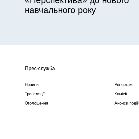
«Перспектива» до нового
навчального року
Прес-служба
Новини
Репортажі
Трансляції
Комісії
Оголошення
Анонси поді