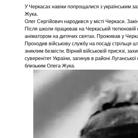
У Черкасах навіки попрощалися з українським за
Жука.
Олег Сергійович народився у місті Черкаси. Зак
Після школи працював на Черкаській тютюновій ф
аніматором на дитячих святах. Проживав у Черк
Проходив військову службу на посаді стрільця ш
зниклим безвісти. Вірний військовій присязі, за
суверенітет України, загинув в районі Луганської 
близьким Олега Жука.