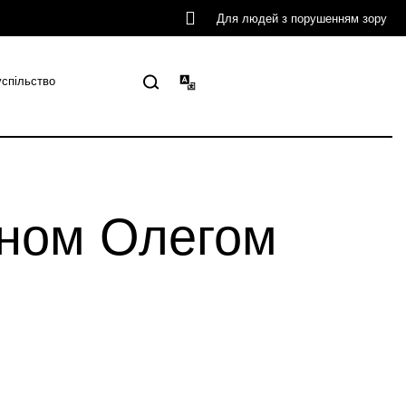
Для людей з порушенням зору
успільство
їном Олегом