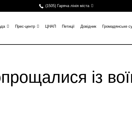
(1505) Гаряча лінія міста
ада
Прес-центр
ЦНАП
Петиції
Довідник
Громадянське с
опрощалися із во