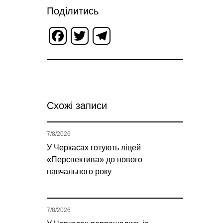
Поділитись
Facebook
Twitter
Telegram
Схожі записи
7/8/2026
У Черкасах готують ліцей
«Перспектива» до нового
навчального року
7/8/2026