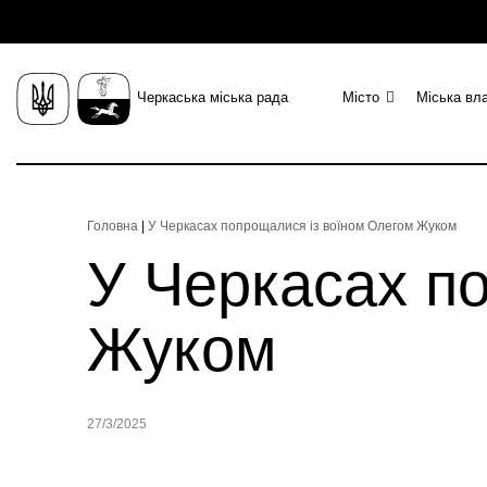
Черкаська міська рада
Місто
Міська вл
Головна
|
У Черкасах попрощалися із воїном Олегом Жуком
У Черкасах п
Жуком
27/3/2025