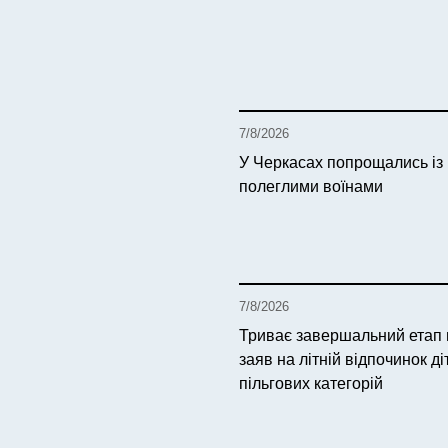
7/8/2026
У Черкасах попрощались із
полеглими воїнами
7/8/2026
Триває завершальний етап
заяв на літній відпочинок ді
пільгових категорій