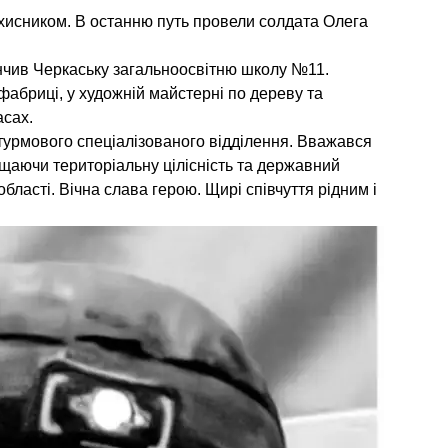
хисником. В останню путь провели солдата Олега
інчив Черкаську загальноосвітню школу №11.
абриці, у художній майстерні по дереву та
асах.
турмового спеціалізованого відділення. Вважався
хищаючи територіальну цілісність та державний
області. Вічна слава герою. Щирі співчуття рідним і