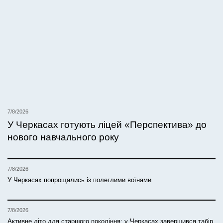
7/8/2026
У Черкасах готують ліцей «Перспектива» до
нового навчального року
7/8/2026
У Черкасах попрощались із полеглими воїнами
7/8/2026
Активне літо для старшого покоління: у Черкасах завершився табір