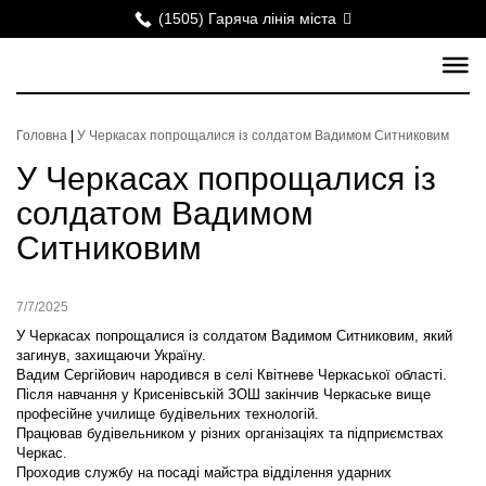
(1505) Гаряча лінія міста
Головна
|
У Черкасах попрощалися із солдатом Вадимом Ситниковим
У Черкасах попрощалися із
солдатом Вадимом
Ситниковим
7/7/2025
У Черкасах попрощалися із солдатом Вадимом Ситниковим, який
загинув, захищаючи Україну.
Вадим Сергійович народився в селі Квітневе Черкаської області.
Після навчання у Крисенівській ЗОШ закінчив Черкаське вище
професійне училище будівельних технологій.
Працював будівельником у різних організаціях та підприємствах
Черкас.
Проходив службу на посаді майстра відділення ударних