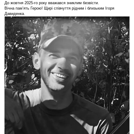
До жовтня 2025-го року вважався зниклим безвісти.
Вічна пам’ять Герою! Щирі співчуття рідним і близьким Ігоря
Давиденка.