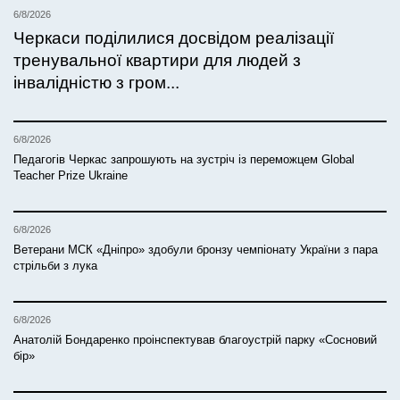
6/8/2026
Черкаси поділилися досвідом реалізації
тренувальної квартири для людей з
інвалідністю з гром...
6/8/2026
Педагогів Черкас запрошують на зустріч із переможцем Global
Teacher Prize Ukraine
6/8/2026
Ветерани МСК «Дніпро» здобули бронзу чемпіонату України з пара
стрільби з лука
6/8/2026
Анатолій Бондаренко проінспектував благоустрій парку «Сосновий
бір»