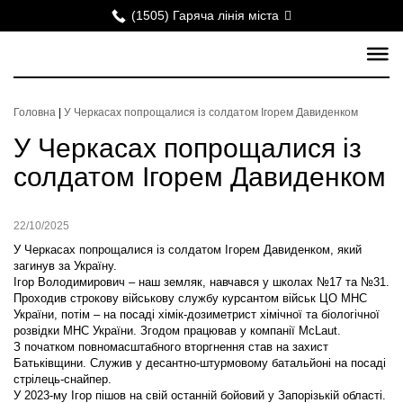
(1505) Гаряча лінія міста
Головна
|
У Черкасах попрощалися із солдатом Ігорем Давиденком
У Черкасах попрощалися із
солдатом Ігорем Давиденком
22/10/2025
У Черкасах попрощалися із солдатом Ігорем Давиденком, який
загинув за Україну.
Ігор Володимирович – наш земляк, навчався у школах №17 та №31.
Проходив строкову військову службу курсантом військ ЦО МНС
України, потім – на посаді хімік-дозиметрист хімічної та біологічної
розвідки МНС України. Згодом працював у компанії McLaut.
З початком повномасштабного вторгнення став на захист
Батьківщини. Служив у десантно-штурмовому батальйоні на посаді
стрілець-снайпер.
У 2023-му Ігор пішов на свій останній бойовий у Запорізькій області.