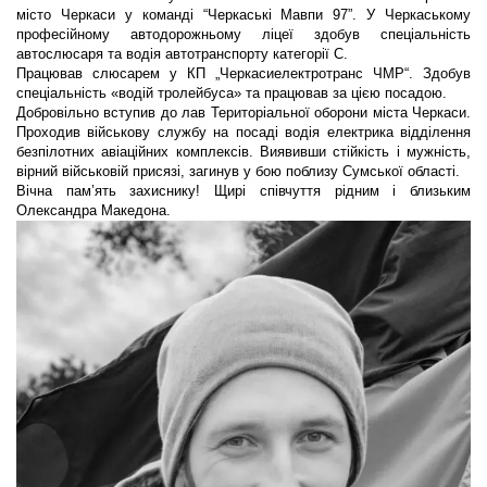
місто Черкаси у команді “Черкаські Мавпи 97”. У Черкаському
професійному автодорожньому ліцеї здобув спеціальність
автослюсаря та водія автотранспорту категорії С.
Працював слюсарем у КП „Черкасиелектротранс ЧМР“. Здобув
спеціальність «водій тролейбуса» та працював за цією посадою.
Добровільно вступив до лав Територіальної оборони міста Черкаси.
Проходив військову службу на посаді водія електрика відділення
безпілотних авіаційних комплексів. Виявивши стійкість і мужність,
вірний військовій присязі, загинув у бою поблизу Сумської області.
Вічна пам’ять захиснику! Щирі співчуття рідним і близьким
Олександра Македона.