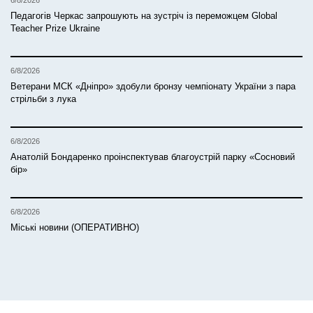
6/8/2026
Педагогів Черкас запрошують на зустріч із переможцем Global
Teacher Prize Ukraine
6/8/2026
Ветерани МСК «Дніпро» здобули бронзу чемпіонату України з пара
стрільби з лука
6/8/2026
Анатолій Бондаренко проінспектував благоустрій парку «Сосновий
бір»
6/8/2026
Міські новини (ОПЕРАТИВНО)