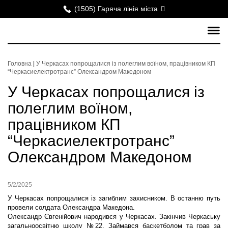
(1505) Гаряча лінія міста
Головна
|
У Черкасах попрощалися із полеглим воїном, працівником КП
“Черкасиелектротранс” Олександром Македоном
У Черкасах попрощалися із
полеглим воїном,
працівником КП
“Черкасиелектротранс”
Олександром Македоном
5/2/2025
У Черкасах попрощалися із загиблим захисником. В останню путь
провели солдата Олександра Македона.
Олександр Євгенійович народився у Черкасах. Закінчив Черкаську
загальноосвітню школу №22. Займався баскетболом та грав за