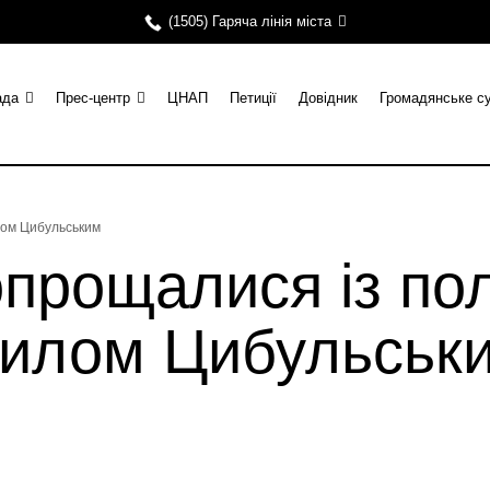
(1505) Гаряча лінія міста
ада
Прес-центр
ЦНАП
Петиції
Довідник
Громадянське с
лом Цибульським
опрощалися із по
нилом Цибульськ