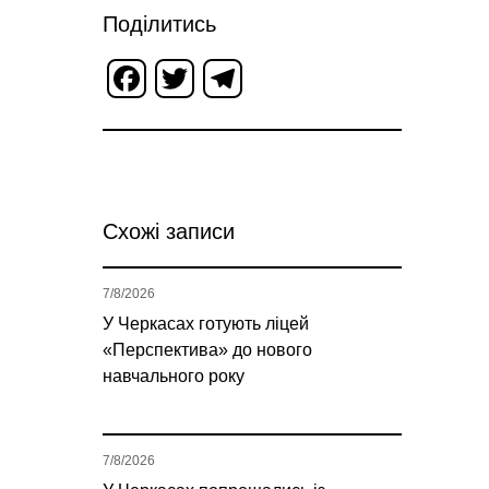
Поділитись
Facebook
Twitter
Telegram
Схожі записи
7/8/2026
У Черкасах готують ліцей
«Перспектива» до нового
навчального року
7/8/2026