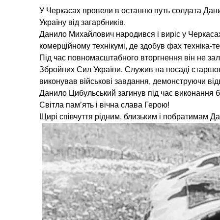
У Черкасах провели в останню путь солдата Дани
Україну від загарбників.
Данило Михайлович народився і виріс у Черкаса
комерційному технікумі, де здобув фах техніка-те
Під час повномасштабного вторгнення він не зал
Збройних Сил України. Служив на посаді старшог
виконував військові завдання, демонструючи відва
Данило Цибульський загинув під час виконання б
Світла пам’ять і вічна слава Герою!
Щирі співчуття рідним, близьким і побратимам Д