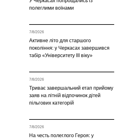
У Черкасах попрощались із
полеглими воїнами
7/8/2026
Активне літо для старшого
покоління: у Черкасах завершився
табір «Університету ІІІ віку»
7/8/2026
Триває завершальний етап прийому
заяв на літній відпочинок дітей
пільгових категорій
7/8/2026
На честь полеглого Героя: у