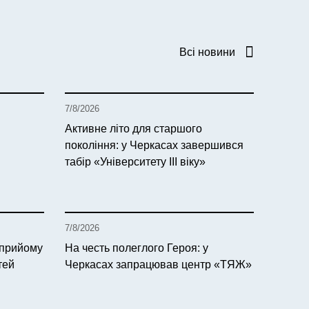
Всі новини
7/8/2026
Активне літо для старшого
покоління: у Черкасах завершився
табір «Університету ІІІ віку»
7/8/2026
 прийому
На честь полеглого Героя: у
тей
Черкасах запрацював центр «ТЯЖ»