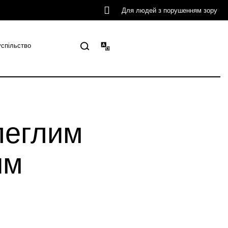
Для людей з порушенням зору
успільство
леглим
им