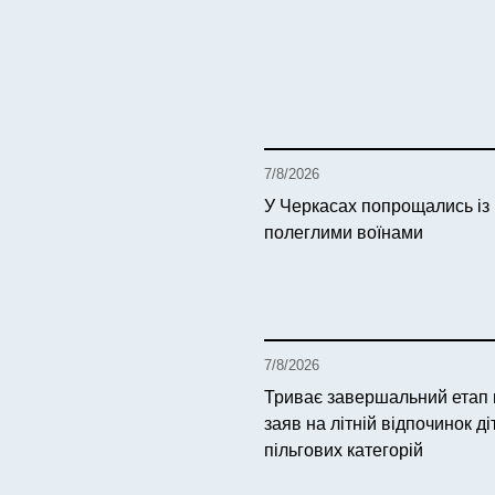
7/8/2026
У Черкасах попрощались із
полеглими воїнами
7/8/2026
Триває завершальний етап
заяв на літній відпочинок ді
пільгових категорій