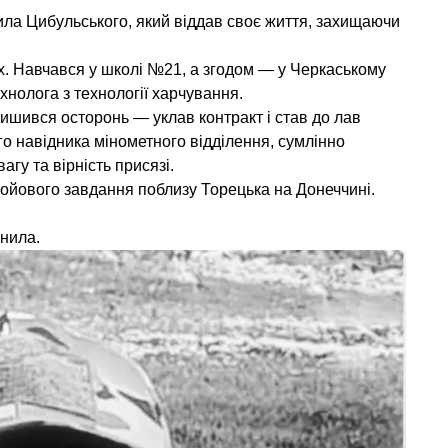
ла Цибульського, який віддав своє життя, захищаючи
х. Навчався у школі №21, а згодом — у Черкаському
хнолога з технології харчування.
ишився осторонь — уклав контракт і став до лав
о навідника мінометного відділення, сумлінно
гу та вірність присязі.
ойового завдання поблизу Торецька на Донеччині.
анила.