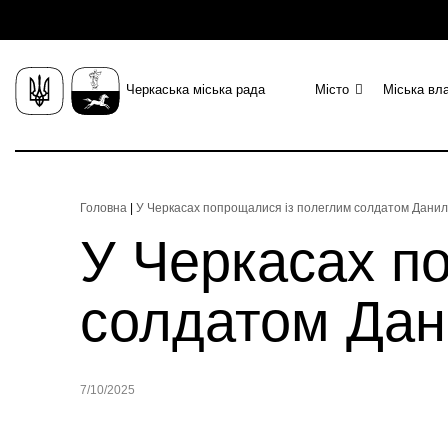
Черкаська міська рада
Місто
Міська вл
Головна
|
У Черкасах попрощалися із полеглим солдатом Дани
У Черкасах п
солдатом Да
7/10/2025