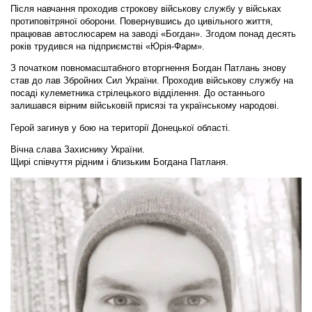
Після навчання проходив строкову військову службу у військах
протиповітряної оборони. Повернувшись до цивільного життя,
працював автослюсарем на заводі «Богдан». Згодом понад десять
років трудився на підприємстві «Юрія-Фарм».
З початком повномасштабного вторгнення Богдан Патлань знову
став до лав Збройних Сил України. Проходив військову службу на
посаді кулеметника стрілецького відділення. До останнього
залишався вірним військовій присязі та українському народові.
Герой загинув у бою на території Донецької області.
Вічна слава Захиснику України.
Щирі співчуття рідним і близьким Богдана Патланя.