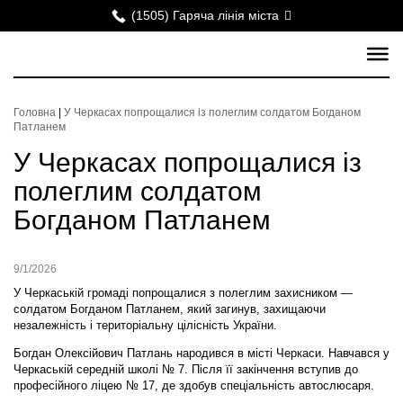
(1505) Гаряча лінія міста
Головна
|
У Черкасах попрощалися із полеглим солдатом Богданом
Патланем
У Черкасах попрощалися із
полеглим солдатом
Богданом Патланем
9/1/2026
У Черкаській громаді попрощалися з полеглим захисником —
солдатом Богданом Патланем, який загинув, захищаючи
незалежність і територіальну цілісність України.
Богдан Олексійович Патлань народився в місті Черкаси. Навчався у
Черкаській середній школі № 7. Після її закінчення вступив до
професійного ліцею № 17, де здобув спеціальність автослюсаря.