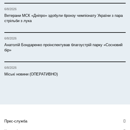
6/8/2026
Ветерани МСК «Дніпро» здобули бронзу чемпіонату України з пара
стрільби з лука
6/8/2026
Анатолій Бондаренко проінспектував благоустрій парку «Сосновий
бір»
6/8/2026
Міські новини (ОПЕРАТИВНО)
Прес-служба