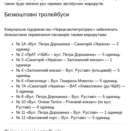
також буде змінено рух окремих автобусних маршрутів.
Безкоштовні тролейбуси
Комунальне підприємство «Черкасиелектротранс» забезпечить
безкоштовне перевезення пасажирів такими маршрутами:
№ 1А «Вул. Петра Дорошенка – Санаторій «Україна» — 3
одиниці
№ 2 «ПрАТ «ЧШК» – вул. Петра Дорошенка» — 5 одиниць
№ 3 «Санаторій «Україна» – Залізничний вокзал» — 1
одиниця
№ 4 «Залізничний вокзал – Вул. Руставі» (кільцевий) — 5
одиниць
№ 6 «Хімселище – Вул. Генерала Момота» — 5 одиниць
№ 7А «Санаторій «Україна» – ВАТ «Хімволокно» (до ЧШК) —
5 одиниць
№ 8 «Вул. Петра Дорошенка – Вул. Руставі» — 5 одиниць
№ 10 «Вул. Олени Теліги – Річковий вокзал» (по вул.
Руставі) — 8 одиниць
№ 11 «Вул. Петра Дорошенка – Вул. Руставі» — 1 одиниця
№ 12 «Вантажний порт – Вул. Руставі» — 5 одиниць