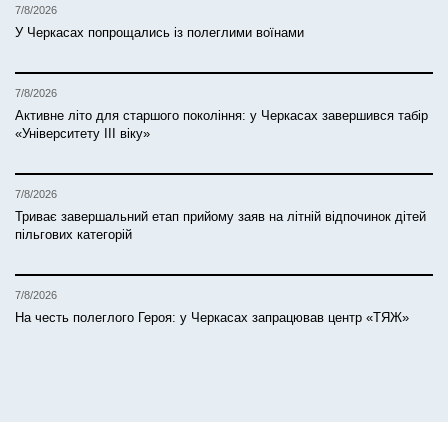
7/8/2026
У Черкасах попрощались із полеглими воїнами
7/8/2026
Активне літо для старшого покоління: у Черкасах завершився табір
«Університету ІІІ віку»
7/8/2026
Триває завершальний етап прийому заяв на літній відпочинок дітей
пільгових категорій
7/8/2026
На честь полеглого Героя: у Черкасах запрацював центр «ТЯЖ»