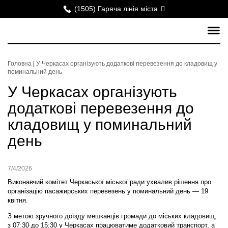
(1505) Гаряча лінія міста
Головна
|
У Черкасах організують додаткові перевезення до кладовищ у
поминальний день
У Черкасах організують
додаткові перевезення до
кладовищ у поминальний
день
7/4/2026
Виконавчий комітет Черкаської міської ради ухвалив рішення про
організацію пасажирських перевезень у поминальний день — 19
квітня.
З метою зручного доїзду мешканців громади до міських кладовищ,
з 07:30 до 15:30 у Черкасах працюватиме додатковий транспорт, а