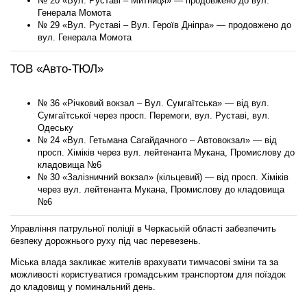
№ 20 «Вул. Руставі – Митниця» — продовжено до вул.
Генерала Момота
№ 29 «Вул. Руставі – Вул. Героїв Дніпра» — продовжено до
вул. Генерала Момота
ТОВ «Авто-ТЮЛ»
№ 36 «Річковий вокзал – Вул. Сумгаїтська» — від вул.
Сумгаїтської через просп. Перемоги, вул. Руставі, вул.
Одеську
№ 24 «Вул. Гетьмана Сагайдачного – Автовокзал» — від
просп. Хіміків через вул. лейтенанта Мукана, Промислову до
кладовища №6
№ 30 «Залізничний вокзал» (кільцевий) — від просп. Хіміків
через вул. лейтенанта Мукана, Промислову до кладовища
№6
Управління патрульної поліції в Черкаській області забезпечить
безпеку дорожнього руху під час перевезень.
Міська влада закликає жителів врахувати тимчасові зміни та за
можливості користуватися громадським транспортом для поїздок
до кладовищ у поминальний день.