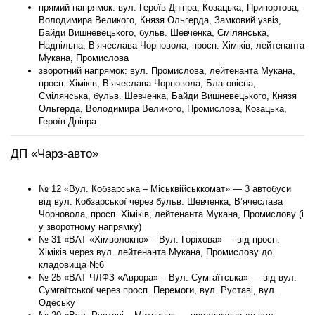
прямий напрямок: вул. Героїв Дніпра, Козацька, Припортова,
Володимира Великого, Князя Ольгерда, Замковий узвіз,
Байди Вишневецького, бульв. Шевченка, Смілянська,
Надпільна, В’ячеслава Чорновола, просп. Хіміків, лейтенанта
Мукана, Промислова
зворотний напрямок: вул. Промислова, лейтенанта Мукана,
просп. Хіміків, В’ячеслава Чорновола, Благовісна,
Смілянська, бульв. Шевченка, Байди Вишневецького, Князя
Ольгерда, Володимира Великого, Промислова, Козацька,
Героїв Дніпра
ДП «Чарз-авто»
№ 12 «Вул. Кобзарська – Міськвійськкомат» — 3 автобуси
від вул. Кобзарської через бульв. Шевченка, В’ячеслава
Чорновола, просп. Хіміків, лейтенанта Мукана, Промислову (і
у зворотному напрямку)
№ 31 «ВАТ «Хімволокно» – Вул. Горіхова» — від просп.
Хіміків через вул. лейтенанта Мукана, Промислову до
кладовища №6
№ 25 «ВАТ ЧЛФЗ «Аврора» – Вул. Сумгаїтська» — від вул.
Сумгаїтської через просп. Перемоги, вул. Руставі, вул.
Одеську