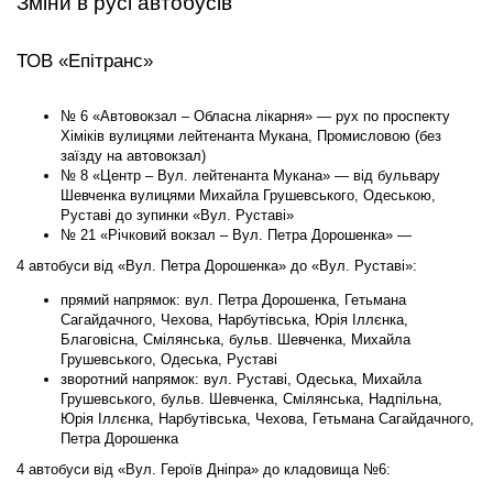
Зміни в русі автобусів
ТОВ «Епітранс»
№ 6 «Автовокзал – Обласна лікарня» — рух по проспекту
Хіміків вулицями лейтенанта Мукана, Промисловою (без
заїзду на автовокзал)
№ 8 «Центр – Вул. лейтенанта Мукана» — від бульвару
Шевченка вулицями Михайла Грушевського, Одеською,
Руставі до зупинки «Вул. Руставі»
№ 21 «Річковий вокзал – Вул. Петра Дорошенка» —
4 автобуси від «Вул. Петра Дорошенка» до «Вул. Руставі»:
прямий напрямок: вул. Петра Дорошенка, Гетьмана
Сагайдачного, Чехова, Нарбутівська, Юрія Іллєнка,
Благовісна, Смілянська, бульв. Шевченка, Михайла
Грушевського, Одеська, Руставі
зворотний напрямок: вул. Руставі, Одеська, Михайла
Грушевського, бульв. Шевченка, Смілянська, Надпільна,
Юрія Іллєнка, Нарбутівська, Чехова, Гетьмана Сагайдачного,
Петра Дорошенка
4 автобуси від «Вул. Героїв Дніпра» до кладовища №6: