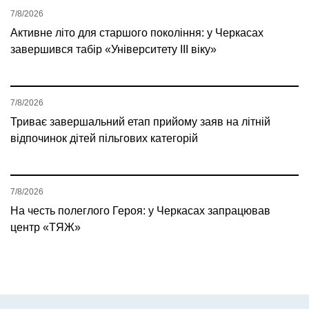
7/8/2026
Активне літо для старшого покоління: у Черкасах
завершився табір «Університету ІІІ віку»
7/8/2026
Триває завершальний етап прийому заяв на літній
відпочинок дітей пільгових категорій
7/8/2026
На честь полеглого Героя: у Черкасах запрацював
центр «ТЯЖ»