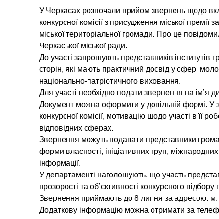
У Черкасах розпочали прийом звернень щодо вкл
конкурсної комісії з присудження міської премії 
міської територіальної громади. Про це повідоми
Черкаської міської ради.
До участі запрошують представників інститутів г
сторін, які мають практичний досвід у сфері мол
національно-патріотичного виховання.
Для участі необхідно подати звернення на ім’я д
Документ можна оформити у довільній формі. У з
конкурсної комісії, мотивацію щодо участі в її ро
відповідних сферах.
Звернення можуть подавати представники громад
форми власності, ініціативних груп, міжнародних 
інформації.
У департаменті наголошують, що участь представ
прозорості та об’єктивності конкурсного відбору 
Звернення приймають до 8 липня за адресою: м. Ч
Додаткову інформацію можна отримати за телефо