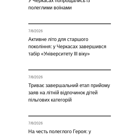
У Черкасах попрощались із
полеглими воїнами
7/8/2026
Активне літо для старшого
покоління: у Черкасах завершився
табір «Університету ІІІ віку»
7/8/2026
Триває завершальний етап прийому
заяв на літній відпочинок дітей
пільгових категорій
7/8/2026
На честь полеглого Героя: у