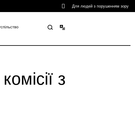
Для людей з порушенням зору
успільство
комісії з