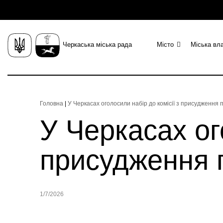
Черкаська міська рада
Місто
Міська вл
Головна
|
У Черкасах оголосили набір до комісії з присудження 
У Черкасах ог
присудження 
1/7/2026