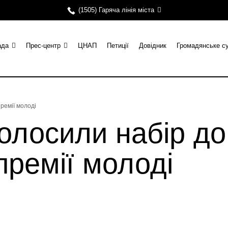
(1505) Гаряча лінія міста
ада
Прес-центр
ЦНАП
Петиції
Довідник
Громадянське с
премії молоді
олосили набір до 
премії молоді