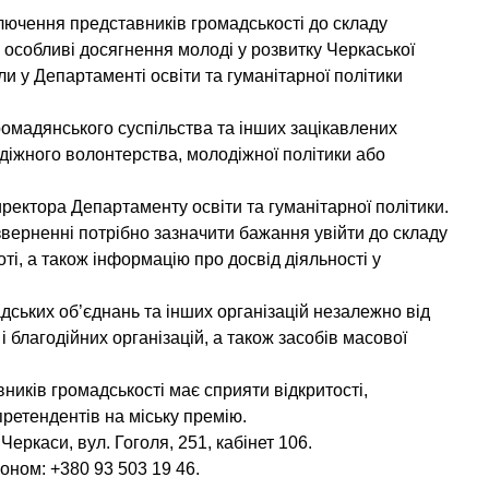
ючення представників громадськості до складу
за особливі досягнення молоді у розвитку Черкаської
ли у Департаменті освіти та гуманітарної політики
ромадянського суспільства та інших зацікавлених
одіжного волонтерства, молодіжної політики або
иректора Департаменту освіти та гуманітарної політики.
верненні потрібно зазначити бажання увійти до складу
боті, а також інформацію про досвід діяльності у
ських об’єднань та інших організацій незалежно від
і благодійних організацій, а також засобів масової
ників громадськості має сприяти відкритості,
претендентів на міську премію.
еркаси, вул. Гоголя, 251, кабінет 106.
ном: +380 93 503 19 46.