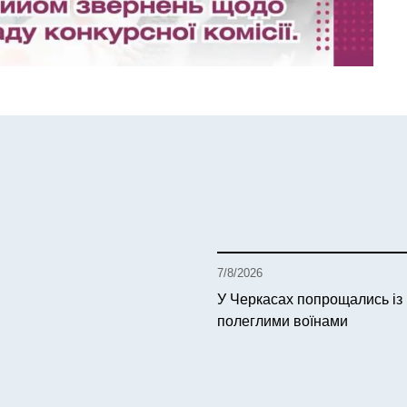
7/8/2026
У Черкасах попрощались із
полеглими воїнами