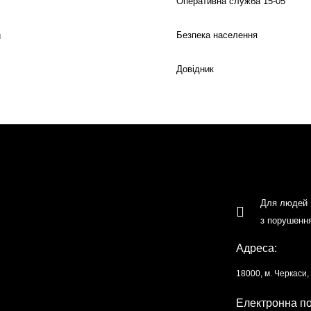
Оперативна служба 15-05
Безпека населення
й
Довідник
Для людей
з порушенн
Адреса:
18000, м. Черкаси
Електронна п