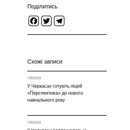
Поділитись
Facebook
Twitter
Telegram
Схожі записи
7/8/2026
У Черкасах готують ліцей
«Перспектива» до нового
навчального року
7/8/2026