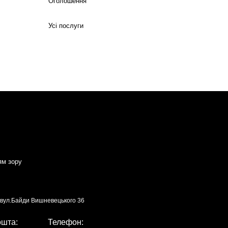
Оголошення
Усі послуги
ям зору
, вул.Байди Вишневецького 36
ошта:
Телефон: