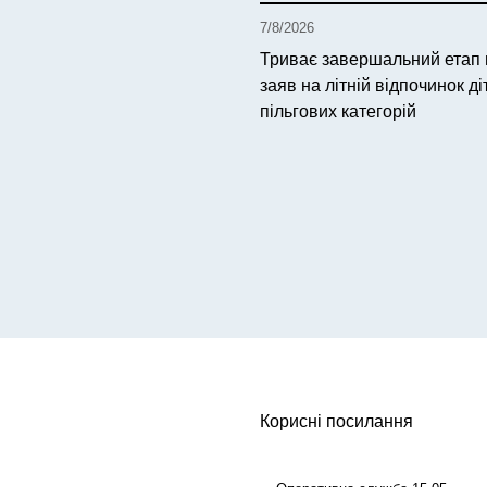
7/8/2026
Триває завершальний етап
заяв на літній відпочинок ді
пільгових категорій
Корисні посилання