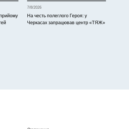
7/8/2026
 прийому
На честь полеглого Героя: у
тей
Черкасах запрацював центр «ТЯЖ»