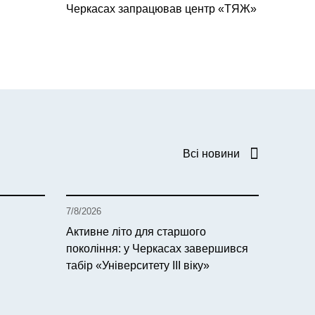
Черкасах запрацював центр «ТЯЖ»
Всі новини
7/8/2026
Активне літо для старшого
покоління: у Черкасах завершився
табір «Університету ІІІ віку»