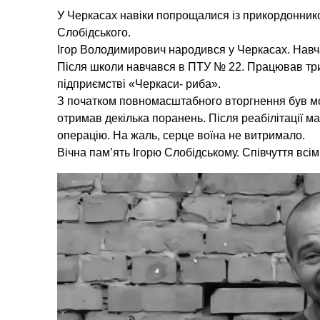
У Черкасах навіки попрощалися із прикордоннико
Слобідського.
Ігор Володимирович народився у Черкасах. Нав
Після школи навчався в ПТУ № 22. Працював три
підприємстві «Черкаси- риба».
З початком повномасштабного вторгнення був мо
отримав декілька поранень. Після реабілітації м
операцію. На жаль, серце воїна не витримало.
Вічна пам’ять Ігорю Слобідському. Співчуття всім,