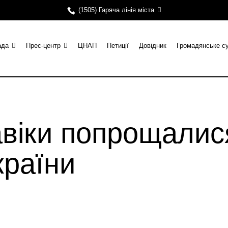
(1505) Гаряча лінія міста
ада
Прес-центр
ЦНАП
Петиції
Довідник
Громадянське с
віки попрощалися
країни