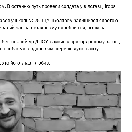
м. В останню путь провели солдата у відставці Ігоря
чався у школі № 28. Ще школярем залишився сиротою.
валий час на столярному виробництві, потім на
білізований до ДПСУ, служив у прикордонному загоні,
ав проблеми зі здоров’ям, переніс дуже важку
 хто його знав і любив.