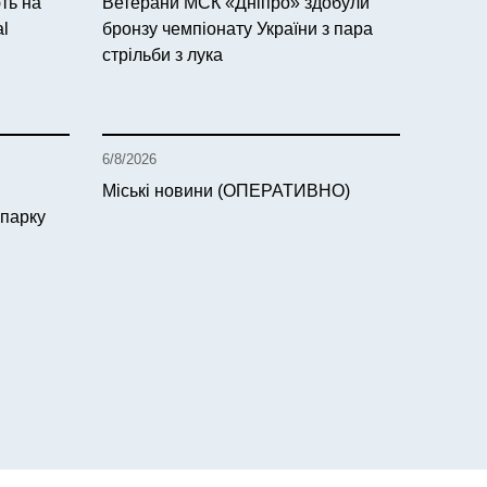
ть на
Ветерани МСК «Дніпро» здобули
al
бронзу чемпіонату України з пара
стрільби з лука
6/8/2026
Міські новини (ОПЕРАТИВНО)
 парку