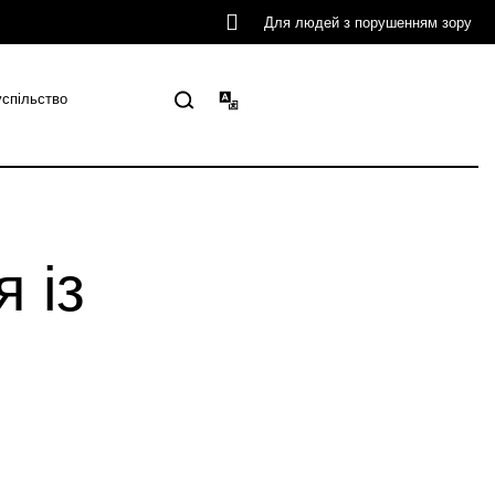
Для людей з порушенням зору
успільство
 із