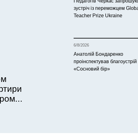
Педагогів Черкас запрошую
зустріч із переможцем Glob
Teacher Prize Ukraine
6/8/2026
Анатолій Бондаренко
проінспектував благоустрій
«Сосновий бір»
ом
артири
ром...