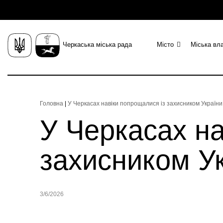
Черкаська міська рада
Місто
Міська вл
Головна
|
У Черкасах навіки попрощалися із захисником України
У Черкасах на
захисником У
3/6/2026