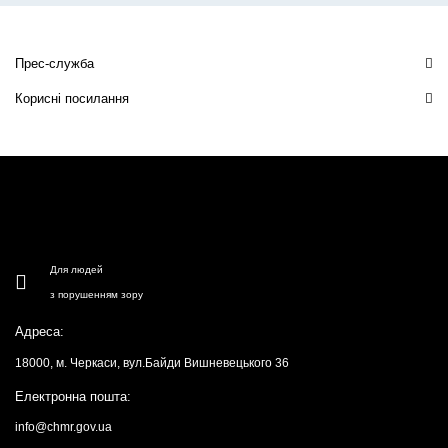
Прес-служба
Корисні посилання
Для людей
з порушенням зору
Адреса:
18000, м. Черкаси, вул.Байди Вишневецького 36
Електронна пошта:
info@chmr.gov.ua