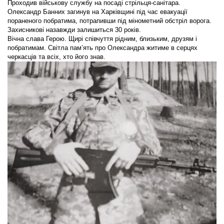
Проходив військову службу на посаді стрільця-санітара.
Олександр Банних загинув на Харківщині під час евакуації
пораненого побратима, потрапивши під мінометний обстріл ворога.
Захисникові назавжди залишиться 30 років.
Вічна слава Герою. Щирі співчуття рідним, близьким, друзям і
побратимам. Світла пам’ять про Олександра житиме в серцях
черкасців та всіх, хто його знав.