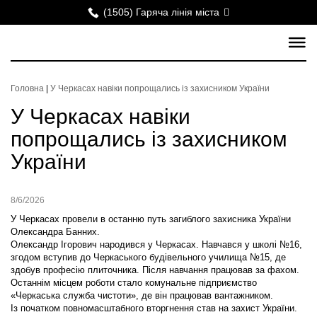
(1505) Гаряча лінія міста
Головна
|
У Черкасах навіки попрощались із захисником України
У Черкасах навіки
попрощались із захисником
України
8/6/2026
У Черкасах провели в останню путь загиблого захисника України
Олександра Банних.
Олександр Ігорович народився у Черкасах. Навчався у школі №16,
згодом вступив до Черкаського будівельного училища №15, де
здобув професію плиточника. Після навчання працював за фахом.
Останнім місцем роботи стало комунальне підприємство
«Черкаська служба чистоти», де він працював вантажником.
Із початком повномасштабного вторгнення став на захист України.