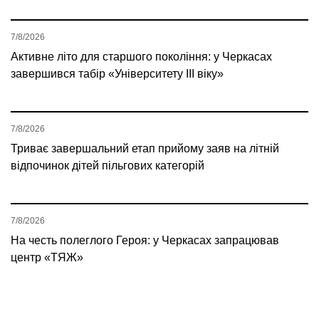
7/8/2026
Активне літо для старшого покоління: у Черкасах
завершився табір «Університету ІІІ віку»
7/8/2026
Триває завершальний етап прийому заяв на літній
відпочинок дітей пільгових категорій
7/8/2026
На честь полеглого Героя: у Черкасах запрацював
центр «ТЯЖ»