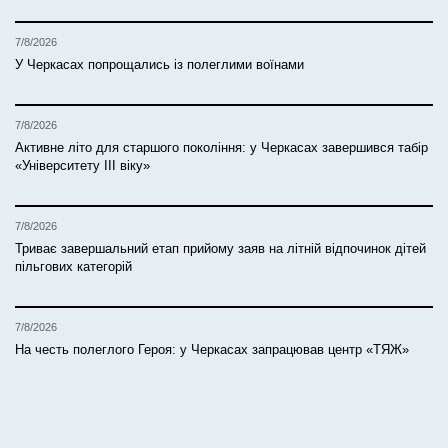
7/8/2026
У Черкасах попрощались із полеглими воїнами
7/8/2026
Активне літо для старшого покоління: у Черкасах завершився табір
«Університету ІІІ віку»
7/8/2026
Триває завершальний етап прийому заяв на літній відпочинок дітей
пільгових категорій
7/8/2026
На честь полеглого Героя: у Черкасах запрацював центр «ТЯЖ»