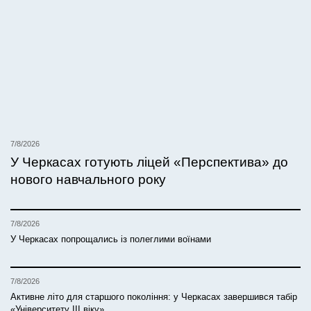
7/8/2026
У Черкасах готують ліцей «Перспектива» до
нового навчального року
7/8/2026
У Черкасах попрощались із полеглими воїнами
7/8/2026
Активне літо для старшого покоління: у Черкасах завершився табір
«Університету ІІІ віку»