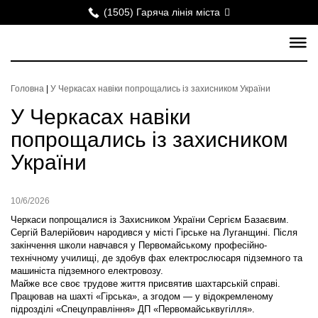
(1505) Гаряча лінія міста
Головна
|
У Черкасах навіки попрощались із захисником України
У Черкасах навіки
попрощались із захисником
України
10/6/2026
Черкаси попрощалися із Захисником України Сергієм Базаєвим.
Сергій Валерійович народився у місті Гірське на Луганщині. Після
закінчення школи навчався у Первомайському професійно-
технічному училищі, де здобув фах електрослюсаря підземного та
машиніста підземного електровозу.
Майже все своє трудове життя присвятив шахтарській справі.
Працював на шахті «Гірська», а згодом — у відокремленому
підрозділі «Спецуправління» ДП «Первомайськвугілля».