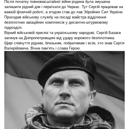
Після початку повномасштабної війни родина була змушена
залишити рідний дім і переїхати до Черкас. Тут Сергій працював на
важкій фізичній роботі, а згодом став до лав Збройних Сил України.
Проходив військову службу на посаді майстра відділення
безпілотних авіаційних комплексів у десантно-штурмовому
підрозділі.
Вірний військовій присязі та українському народові, Сергій Базаєв
загинув на Дніпропетровщині від удару ворожого безпілотника.
Щирі співчуття рідним, близьким, побратимам і всім, хто знав Сергія
Валерійовича. Вічна пам’ять і слава Герою.