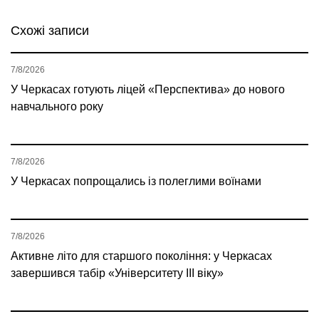
Схожі записи
7/8/2026
У Черкасах готують ліцей «Перспектива» до нового
навчального року
7/8/2026
У Черкасах попрощались із полеглими воїнами
7/8/2026
Активне літо для старшого покоління: у Черкасах
завершився табір «Університету ІІІ віку»