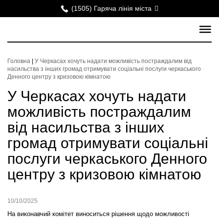
(1505) Гаряча лінія міста
Головна
|
У Черкасах хочуть надати можливість постраждалим від
насильства з інших громад отримувати соціальні послуги черкаського
Денного центру з кризовою кімнатою
У Черкасах хочуть надати
можливість постраждалим
від насильства з інших
громад отримувати соціальні
послуги черкаського Денного
центру з кризовою кімнатою
10/10/2025
На виконавчий комітет виноситься рішення щодо можливості