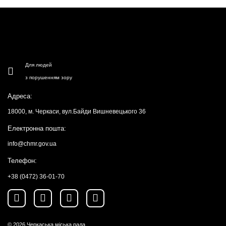
Для людей
з порушенням зору
Адреса:
18000, м. Черкаси, вул.Байди Вишневецького 36
Електронна пошта:
info@chmr.gov.ua
Телефон:
+38 (0472) 36-01-70
© 2026
Черкаська міська рада