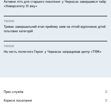
Активне літо для старшого покоління: у Черкасах завершився табір
«Університету ІІІ віку»
7/8/2026
Триває завершальний етап прийому заяв на літній відпочинок дітей
пільгових категорій
7/8/2026
На честь полеглого Героя: у Черкасах запрацював центр «ТЯЖ»
Прес-служба
Корисні посилання