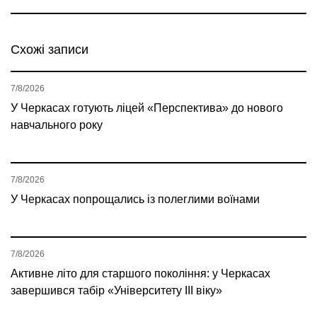
Схожі записи
7/8/2026
У Черкасах готують ліцей «Перспектива» до нового
навчального року
7/8/2026
У Черкасах попрощались із полеглими воїнами
7/8/2026
Активне літо для старшого покоління: у Черкасах
завершився табір «Університету ІІІ віку»