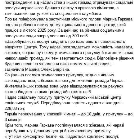
постраждалим від насильства з інших громад отримувати соціальні
послуги черкаського Денного центру з кризовою кімнатою, з
тимчасовим притулком та спеціальними службами.
Про це поінформувала заступниця міського голови Марина Гаркава
під час робочого візиту до муніципального денного центру, який
працює з лютого 2025 року. За цей час за різними соціальними
послугами сюди звернулися понад 300 осіб.
«Затребуваність послуг свідчить про важливість і своєчасність
відкриття Центру. Тому наразі розглядається можливість надавати,
зокрема, соціальну послугу тимчасового притулку й жителям інших
навколишніх громад, які теж звертаються сюди. Відповідне рішення
буде винесено на ухвалення виконкомом міської ради», –
зазначила Марина Олександрівна.
Соціальна послуга тимчасового притулку, згідно з чинним
законодавством, є безкоштовною для жителів громади Черкас.
Жителям інших громад вона буде вішкодовуватися за рахунок
коштів бюджетів таких громад або третіх осіб.
Надає соціальну послугу притулку Черкаський міський центр
соціальних служб. Передбачувана вартість одного ліжко-дня –
229,88 грн.
Термін перебування у кризовій кімнаті – до 10 днів, у притулку – до
3 місяців.
Крім того, марина Гаркава поспілкувалася з жінками, які наразі
перебувають у Денному центрі й тимчасовому притулку.
«Тут нам комфортно, безпечно. Надається комплекс послуг,