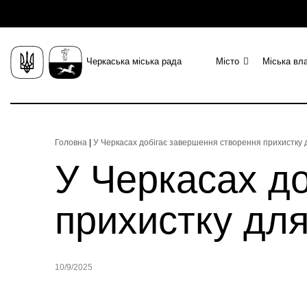
Черкаська міська рада
Місто
Міська вл
Головна
|
У Черкасах добігає завершення створення прихистку 
У Черкасах д
прихистку для
10/9/2025