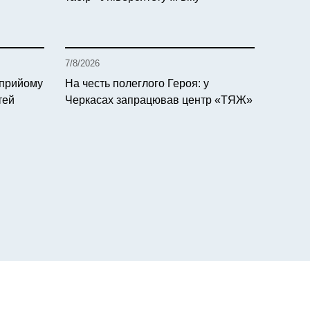
7/8/2026
 прийому
На честь полеглого Героя: у
тей
Черкасах запрацював центр «ТЯЖ»