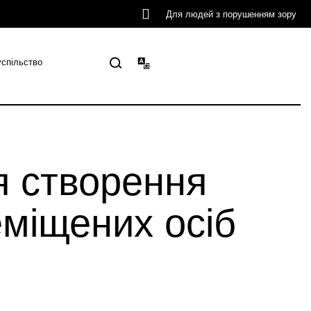
Для людей з порушенням зору
успільство
я створення
еміщених осіб