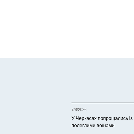
7/8/2026
У Черкасах попрощались із
полеглими воїнами