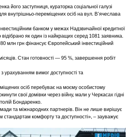
ка його заступниця, кураторка соціальної галузі
для внутрішньо-переміщених осіб на вул. В’ячеслава
 інвестиційним банком у межах Надзвичайної кредитної
 відібрано як один із найкращих серед 1081 заявника.
их 80 млн грн фінансує Європейський інвестиційний
місяців. Стан готовності — 95 %, завершення робіт
з урахуванням вимог доступності та
міщених осіб перебуває на моєму особистому
кинути свої домівки через війну, мали у Черкасах гідні
атолій Бондаренко.
мади та міжнародних партнерів. Він не лише вирішує
им стандартам комфорту та доступності», – зауважує