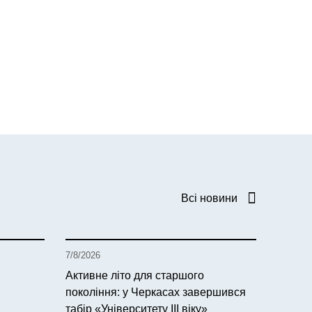
Всі новини
7/8/2026
Активне літо для старшого
покоління: у Черкасах завершився
табір «Університету ІІІ віку»