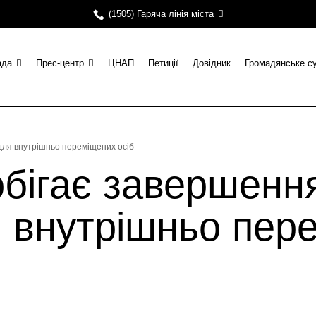
(1505) Гаряча лінія міста
ада
Прес-центр
ЦНАП
Петиції
Довідник
Громадянське с
для внутрішньо переміщених осіб
обігає завершенн
 внутрішньо пер