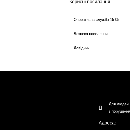
Корисні посилання
Оперативна служба 15-05
Безпека населення
й
Довідник
Для людей
з порушенн
Адреса: