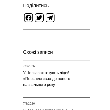
Поділитись
Facebook
Twitter
Telegram
Схожі записи
7/8/2026
У Черкасах готують ліцей
«Перспектива» до нового
навчального року
7/8/2026