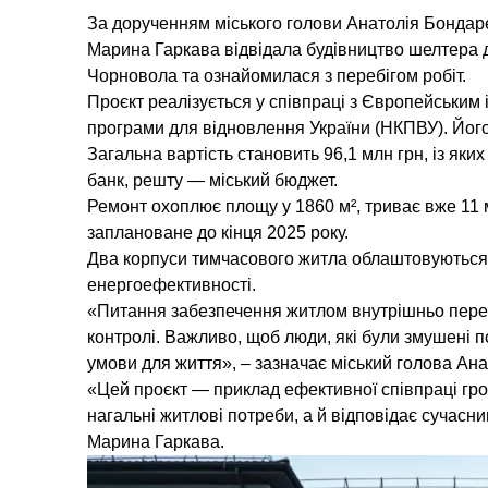
За дорученням міського голови Анатолія Бондарен
Марина Гаркава відвідала будівництво шелтера 
Чорновола та ознайомилася з перебігом робіт.
Проєкт реалізується у співпраці з Європейським
програми для відновлення України (НКПВУ). Його
Загальна вартість становить 96,1 млн грн, із як
банк, решту — міський бюджет.
Ремонт охоплює площу у 1860 м², триває вже 11 
заплановане до кінця 2025 року.
Два корпуси тимчасового житла облаштовуються 
енергоефективності.
«Питання забезпечення житлом внутрішньо пере
контролі. Важливо, щоб люди, які були змушені по
умови для життя», – зазначає міський голова Ан
«Цей проєкт — приклад ефективної співпраці гро
нагальні житлові потреби, а й відповідає сучасн
Марина Гаркава.