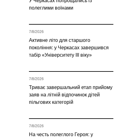
У Черкасах попрощались із
полеглими воїнами
7/8/2026
Активне літо для старшого
покоління: у Черкасах завершився
табір «Університету ІІІ віку»
7/8/2026
Триває завершальний етап прийому
заяв на літній відпочинок дітей
пільгових категорій
7/8/2026
На честь полеглого Героя: у