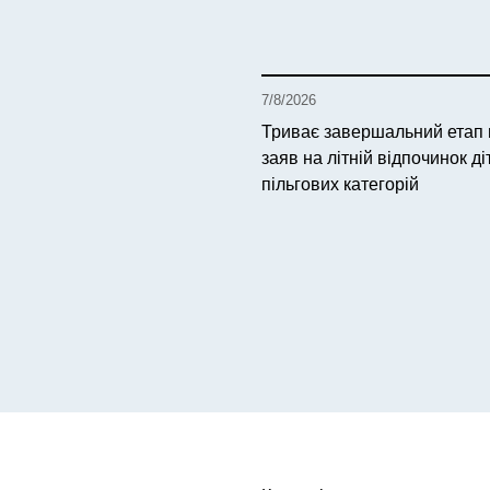
7/8/2026
Триває завершальний етап
заяв на літній відпочинок ді
пільгових категорій