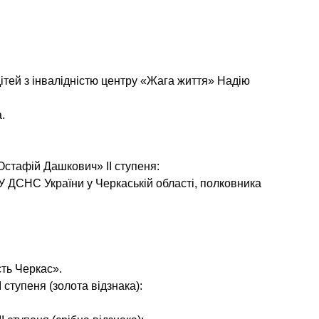
дітей з інвалідністю центру «Жага життя» Надію
.
Остафій Дашкович» ІІ ступеня:
 ДСНС України у Черкаській області, полковника
ть Черкас».
ступеня (золота відзнака):