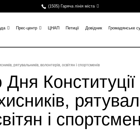
(1505) Гаряча лінія міста
ада
Прес-центр
ЦНАП
Петиції
Довідник
Громадянське с
сників, рятувальників, волонтерів, освітян і спортсменів
 Дня Конституції
хисників, рятувал
вітян і спортсмен