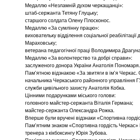
Медаллю «Незламній духом черкащанці»:
штаб-сержанта Тетяну Глуцьку;
старшого солдата Олену Плосконос.
Медаллю «За сумлінну працю»:
виховательку відділення соціальної реабілітації 
Мараховську;
ветерана педагогічної праці Володимира Драгуна
Медаллю «За волонтерство та добрі справи»:
заслуженого донора України Анатолія Пономаря.
Пам’ятною відзнакою «За звитяги в ім’я Черкас. 
начальника Черкаського районного управління ГУ
служби цивільного захисту Анатолія Кобка.
Цінними подарунками міського голови:
головного майстер-сержанта Віталія Германа;
майстер-сержанта Олександра Рожка.
Вперше були вручені відзнаки «Спортивна гордіс
Пам’ятним знаком «Спортивна гордість Черкас» І 
тренера з кікбоксингу Юрія Зубова.