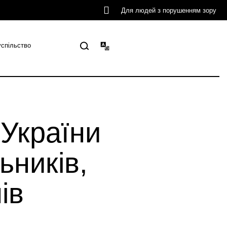
Для людей з порушенням зору
успільство
 України
ьників,
ів