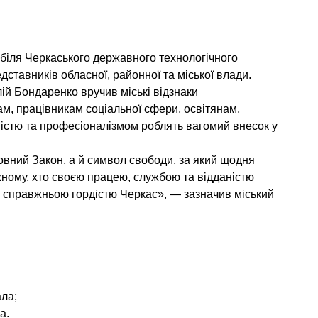
 біля Черкаського державного технологічного
дставників обласної, районної та міської влади.
ій Бондаренко вручив міські відзнаки
м, працівникам соціальної сфери, освітянам,
істю та професіоналізмом роблять вагомий внесок у
овний Закон, а й символ свободи, за який щодня
ному, хто своєю працею, службою та відданістю
 є справжньою гордістю Черкас», — зазначив міський
ла;
а.