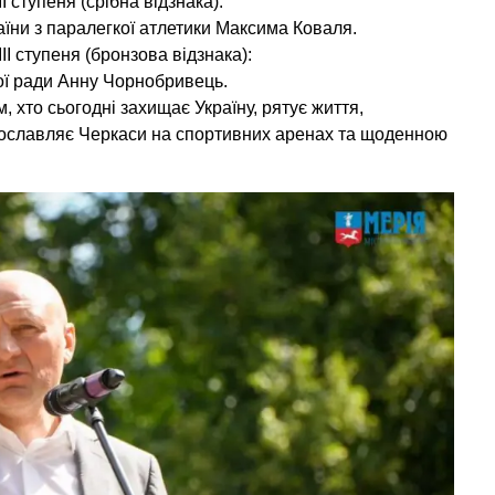
 ступеня (срібна відзнака):
аїни з паралегкої атлетики Максима Коваля.
І ступеня (бронзова відзнака):
ї ради Анну Чорнобривець.
, хто сьогодні захищає Україну, рятує життя,
рославляє Черкаси на спортивних аренах та щоденною