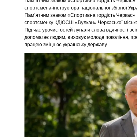
Пам’ятним знаком «Спортивна гордість Черкас» ІІ
спортсмена-інструктора національної збірної Укр
Пам’ятним знаком «Спортивна гордість Черкас» ІІ
спортсменку КДЮСШ «Вулкан» Черкаської місько
Під час урочистостей лунали слова вдячності всім
допомагає людям, виховує молоде покоління, п
працею зміцнює українську державу.