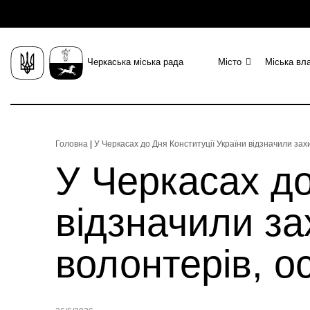
Черкаська міська рада
Місто
Міська вл
Головна
|
У Черкасах до Дня Конституції України відзначили захи
У Черкасах до
відзначили за
волонтерів, ос