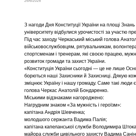
26/6/2026
З нагоди Дня Конституції України на площі Знань
університету відбулися урочистості за участю пре
Під час заходу Черкаський міський голова Анатол
військовослужбовцям, рятувальникам, волонтера
спортсменам і тренерам, які своєю працею, мужн
розвиток громади та захист України.
«Конституція України сьогодні — це не лише Осн
борються наші Захисники й Захисниці. Дякую кож
зміцнює Україну і нашу громаду. Саме такі люди
голова Черкас Анатолій Бондаренко.
Міськими відзнаками нагороджено:
Нагрудним знаком «За мужність і героїзм»:
капітана Андрія Шевченка;
молодшого сержанта Вадима Палія;
капітана капеланської служби Володимира Штока
майора служби цивільного захисту Вадима Санін