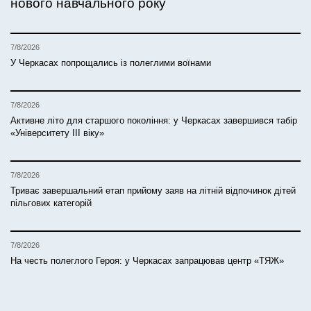
нового навчального року
7/8/2026
У Черкасах попрощались із полеглими воїнами
7/8/2026
Активне літо для старшого покоління: у Черкасах завершився табір
«Університету ІІІ віку»
7/8/2026
Триває завершальний етап прийому заяв на літній відпочинок дітей
пільгових категорій
7/8/2026
На честь полеглого Героя: у Черкасах запрацював центр «ТЯЖ»