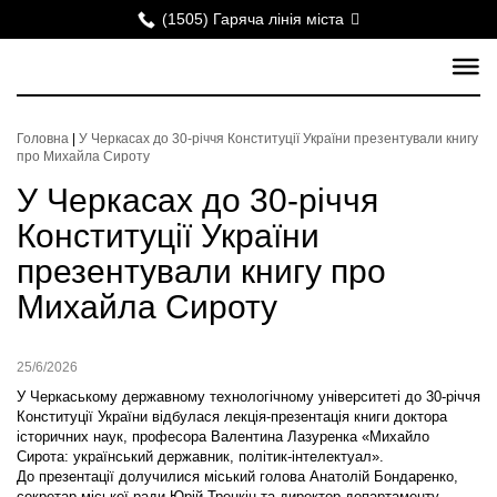
(1505) Гаряча лінія міста
Головна
|
У Черкасах до 30-річчя Конституції України презентували книгу
про Михайла Сироту
У Черкасах до 30-річчя
Конституції України
презентували книгу про
Михайла Сироту
25/6/2026
У Черкаському державному технологічному університеті до 30-річчя
Конституції України відбулася лекція-презентація книги доктора
історичних наук, професора Валентина Лазуренка «Михайло
Сирота: український державник, політик-інтелектуал».
До презентації долучилися міський голова Анатолій Бондаренко,
секретар міської ради Юрій Тренкін та директор департаменту