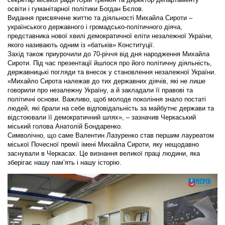
освіти і гуманітарної політики Богдан Бєлов.
Видання присвячене життю та діяльності Михайла Сироти –
українського державного і громадсько-політичного діяча,
представника нової хвилі демократичної еліти незалежної України,
якого називають одним із «батьків» Конституції.
Захід також приурочили до 70-річчя від дня народження Михайла
Сироти. Під час презентації йшлося про його політичну діяльність,
державницькі погляди та внесок у становлення незалежної України.
«Михайло Сирота належав до тих державних діячів, які не лише
говорили про незалежну Україну, а й закладали її правові та
політичні основи. Важливо, щоб молоде покоління знало постаті
людей, які брали на себе відповідальність за майбутнє держави та
відстоювали її демократичний шлях», – зазначив Черкаський
міський голова Анатолій Бондаренко.
Символічно, що саме Валентин Лазуренко став першим лауреатом
міської Почесної премії імені Михайла Сироти, яку нещодавно
заснували в Черкасах. Це визнання великої праці людини, яка
зберігає нашу пам’ять і нашу історію.