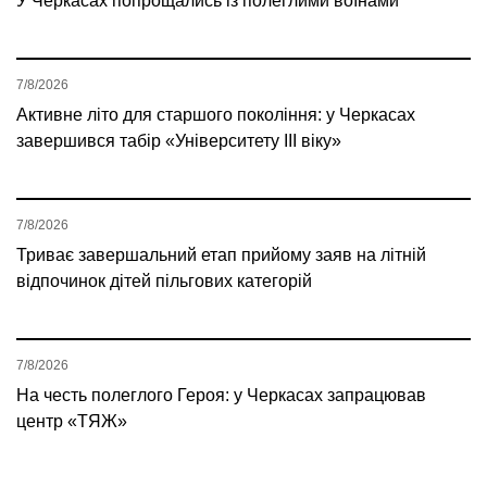
У Черкасах попрощались із полеглими воїнами
7/8/2026
Активне літо для старшого покоління: у Черкасах
завершився табір «Університету ІІІ віку»
7/8/2026
Триває завершальний етап прийому заяв на літній
відпочинок дітей пільгових категорій
7/8/2026
На честь полеглого Героя: у Черкасах запрацював
центр «ТЯЖ»