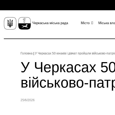
Черкаська міська рада
Місто
Міська вл
Головна
|
У Черкасах 50 юнаків і дівчат пройшли військово-патр
У Черкасах 50
військово-пат
25/6/2026