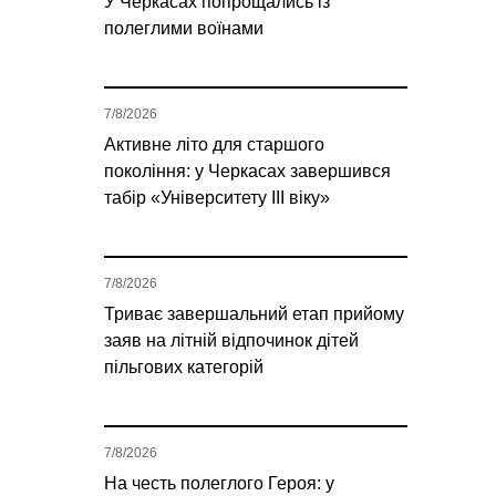
У Черкасах попрощались із
полеглими воїнами
7/8/2026
Активне літо для старшого
покоління: у Черкасах завершився
табір «Університету ІІІ віку»
7/8/2026
Триває завершальний етап прийому
заяв на літній відпочинок дітей
пільгових категорій
7/8/2026
На честь полеглого Героя: у