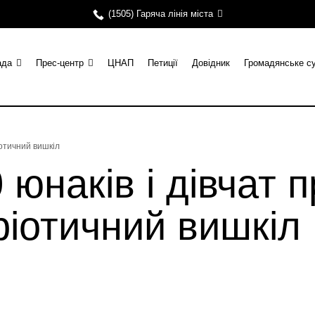
(1505) Гаряча лінія міста
ада
Прес-центр
ЦНАП
Петиції
Довідник
Громадянське с
іотичний вишкіл
 юнаків і дівчат
ріотичний вишкіл