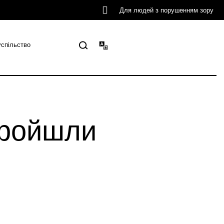
Для людей з порушенням зору
успільство
 пройшли