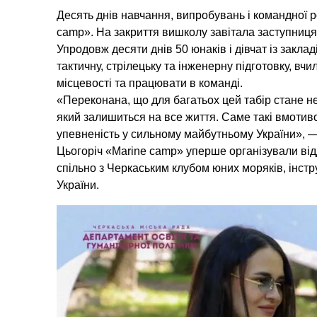
Десять днів навчання, випробувань і командної 
camp». На закриття вишколу завітала заступниця
Упродовж десяти днів 50 юнаків і дівчат із закл
тактичну, стрілецьку та інженерну підготовку, в
місцевості та працювати в команді.
«Переконана, що для багатьох цей табір стане не
який залишиться на все життя. Саме такі вмотиво
упевненість у сильному майбутньому України», —
Цьогоріч «Marine camp» уперше організували від
спільно з Черкаським клубом юних моряків, інст
України.