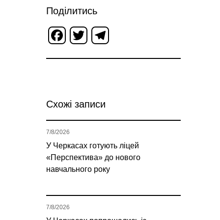
Поділитись
Facebook
Twitter
Telegram
Схожі записи
7/8/2026
У Черкасах готують ліцей
«Перспектива» до нового
навчального року
7/8/2026