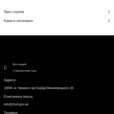
Прес-служба
Корисні посилання
Для людей
з порушенням зору
Адреса:
18000, м. Черкаси, вул.Байди Вишневецького 36
Електронна пошта:
info@chmr.gov.ua
Телефон: