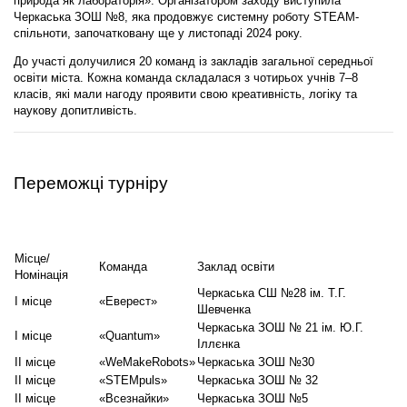
природа як лабораторія»
. Організатором заходу виступила
Черкаська ЗОШ №8, яка продовжує системну роботу STEAM-
спільноти, започатковану ще у листопаді 2024 року.
До участі долучилися
20 команд
із закладів загальної середньої
освіти міста. Кожна команда складалася з чотирьох учнів 7–8
класів, які мали нагоду проявити свою креативність, логіку та
наукову допитливість.
Переможці турніру
Місце/
Команда
Заклад освіти
Номінація
Черкаська СШ №28 ім. Т.Г.
I місце
«Еверест»
Шевченка
Черкаська ЗОШ № 21 ім. Ю.Г.
I місце
«Quantum»
Іллєнка
II місце
«WeMakeRobots»
Черкаська ЗОШ №30
II місце
«STEMpuls»
Черкаська ЗОШ № 32
II місце
«Всезнайки»
Черкаська ЗОШ №5