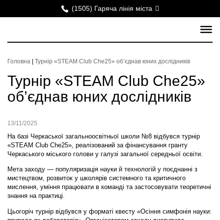
(1505) Гаряча лінія міста
Головна
|
Турнір «STEAM Club Che25» об’єднав юних дослідників
Турнір «STEAM Club Che25»
об’єднав юних дослідників
13/11/2025
На базі Черкаської загальноосвітньої школи №8 відбувся турнір
«STEAM Club Che25»
, реалізований за фінансування гранту
Черкаського міського голови у галузі загальної середньої освіти.
Мета заходу
— популяризація науки й технологій у поєднанні з
мистецтвом, розвиток у школярів системного та критичного
мислення, уміння працювати в команді та застосовувати теоретичні
знання на практиці.
Цьогоріч турнір відбувся у форматі
квесту «Осіння симфонія науки: