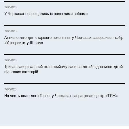
7/8/2026
У Черкасах попрощались із полеглими воїнами
7/8/2026
Активне літо для старшого покоління: у Черкасах завершився табір
«Університету ІІІ віку»
7/8/2026
Триває завершальний етап прийому заяв на літній відпочинок дітей
пільгових категорій
7/8/2026
На честь полеглого Героя: у Черкасах запрацював центр «ТЯЖ»