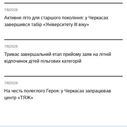
7/8/2026
Активне літо для старшого покоління: у Черкасах
завершився табір «Університету ІІІ віку»
7/8/2026
Триває завершальний етап прийому заяв на літній
відпочинок дітей пільгових категорій
7/8/2026
На честь полеглого Героя: у Черкасах запрацював
центр «ТЯЖ»