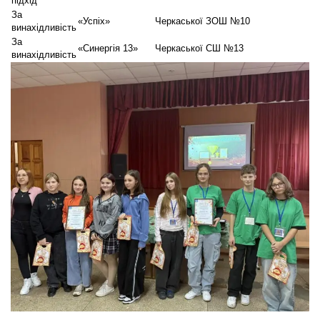
підхід
За
«Успіх»
Черкаської ЗОШ №10
винахідливість
За
«Синергія 13»
Черкаської СШ №13
винахідливість