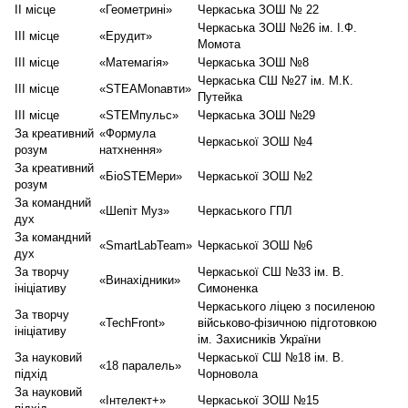
II місце
«Геометрині»
Черкаська ЗОШ № 22
Черкаська ЗОШ №26 ім. І.Ф.
III місце
«Ерудит»
Момота
III місце
«Матемагія»
Черкаська ЗОШ №8
Черкаська СШ №27 ім. М.К.
III місце
«STEAMonавти»
Путейка
III місце
«STEMпульс»
Черкаська ЗОШ №29
За креативний
«Формула
Черкаської ЗОШ №4
розум
натхнення»
За креативний
«БіоSTEMери»
Черкаської ЗОШ №2
розум
За командний
«Шепіт Муз»
Черкаського ГПЛ
дух
За командний
«SmartLabTeam»
Черкаської ЗОШ №6
дух
За творчу
Черкаської СШ №33 ім. В.
«Винахідники»
ініціативу
Симоненка
Черкаського ліцею з посиленою
За творчу
«TechFront»
військово-фізичною підготовкою
ініціативу
ім. Захисників України
За науковий
Черкаської СШ №18 ім. В.
«18 паралель»
підхід
Чорновола
За науковий
«Інтелект+»
Черкаської ЗОШ №15