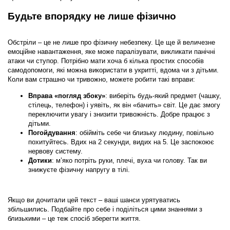
Будьте впорядку не лише фізично
Обстріли – це не лише про фізичну небезпеку. Це ще й
величезне
емоційне навантаження
, яке може паралізувати, викликати панічні
атаки чи ступор. Потрібно мати хоча б кілька простих способів
самодопомоги, які можна використати в укритті, вдома чи з дітьми.
Коли вам страшно чи тривожно, можете робити такі вправи:
Вправа «погляд збоку»
: виберіть будь-який предмет (чашку,
стілець, телефон) і уявіть, як він «бачить» світ. Це дає змогу
переключити увагу і знизити тривожність. Добре працює з
дітьми.
Погойдування
: обійміть себе чи близьку людину, повільно
похитуйтесь. Вдих на 2 секунди, видих на 5. Це заспокоює
нервову систему.
Дотики
: м’яко потріть руки, плечі, вуха чи голову. Так ви
знижуєте фізичну напругу в тілі.
Якщо ви дочитали цей текст – ваші шанси урятуватись
збільшились. Подбайте про себе і поділіться цими знаннями з
близькими – це теж спосіб зберегти життя.