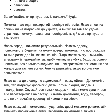
пляшка з водою
павербанк
свисток
Запам’ятайте, як врятуватись із палаючої будівлі
Пожежа – ще один поширений наслідок обстрілів. Якщо з певних
причин ви не потрапили до укриття, а вибух застав вас удома і
спричинив пожежу, правильна послідовність дій може врятувати
вам життя.
Насамперед – викличте рятувальників. Назвіть адресу,
поверховість будинку, на якому поверсі пожежа, чи є постраждалі
та чи є ризик для інших мешканців. Якщо маєте змогу – вимкніть
електрику й перекрийте газ, щоби уникнути вибуху. Якщо загоряння
невелике, без сильного задимлення – використайте вогнегасник або
ковдру для гасіння вогню. Але не ризикуйте, якщо вогонь уже
поширюється.
Якщо шлях до виходу не задимлений – евакуюйтеся. Допоможіть
тим, хто потребує допомоги: дітям, літнім людям, людям з
інвалідністю. Спускайтеся тільки сходами – ліфт може зупинитися
або перетворитися на пастку. Візьміть документи, воду, телефон,
але не витрачайте дорогоцінні хвилини на збори.
Якщо евакуація неможлива – ущільніть двері мокрими речами, аби
зупинити проникнення диму. Перейдіть до кімнати з вікном і