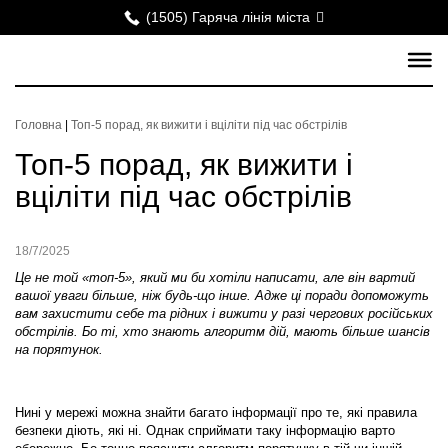
(1505) Гаряча лінія міста
Головна
|
Топ-5 порад, як вижити і вціліти під час обстрілів
Топ-5 порад, як вижити і
вціліти під час обстрілів
18/7/2025
Це не той «топ-5», який ми би хотіли написати, але він вартий
вашої уваги більше, ніж будь-що інше. Адже ці поради допоможуть
вам захистити себе та рідних і вижити у разі чергових російських
обстрілів. Бо ті, хто знають алгоритм дій, мають більше шансів
на порятунок.
Нині у мережі можна знайти багато інформації про те, які правила
безпеки діють, які ні. Однак сприймати таку інформацію варто