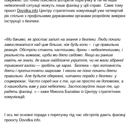
обережно. Бо точно пояснити алгоритм порятунку в тій чи іншій
небезпечній ситуації можуть лише фахівці у цій справі. Саме тому
проєкт
Dovidka.info
Центру стратегічних комунікацій уже четвертий
рік спільно з профільними державними органами розробляє вивірені
інструкції з безпеки.
«Ми бачимо, як зростає запит на знання з безпеки. Люди почали
замислюватися над цим більше, ніж будь-коли – і це правильна
реакція. Обстріли стають частішими, дрони – небезпечнішими, і
реальність вимагає, щоби ми діяли свідомо. Якщо ви раніше
навіть не знали, де ваше найближче укриття, чи не мали зібраної
тривожної валізи — зробіть це зараз. Безпека – про готовність
діяти і протистояти загрозам. І ніколи не пізно почати діяти
правильно. Але будьте обережні, читаючи поради з безпеки у
соцмережах. Часто серед них є те, що не просто не допоможе, а
й нашкодить вам у разі небезпеки. Застосовуйте лише те, що
радять фахівці. »
– каже Микола Балабан із Центру стратегічних
комунікацій.
І ось які основні поради з порятунку під час обстрілів дають фахівці
проєкту Dovidka.info.