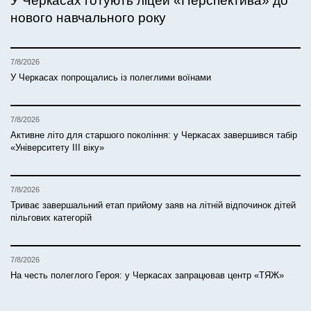
У Черкасах готують ліцей «Перспектива» до
нового навчального року
7/8/2026
У Черкасах попрощались із полеглими воїнами
7/8/2026
Активне літо для старшого покоління: у Черкасах завершився табір
«Університету ІІІ віку»
7/8/2026
Триває завершальний етап прийому заяв на літній відпочинок дітей
пільгових категорій
7/8/2026
На честь полеглого Героя: у Черкасах запрацював центр «ТЯЖ»