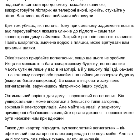
подавайте сигнали про допомогу: махайте тканиною,
використовуйте ліхтарик на телефоні вночі, кричіть, стукайте у
вікно. Важливо, щоб вас побачили або почули.
Дим теж убиває, як і вогонь. Тому при сильному задимленні повзіть
або пересувайтеся якомога ближче до підлоги – саме там
концентрація диму найменша. Закрийте рот і ніс вологою тканиною.
Навіть шкарпетка, змочена водою з пляшки, може врятувати вам
дихальні шляхи.
Обов’язково придбайте вогнегасник, якщо ще цього не зробили
.
Якщо ви мешкаєте в багатоквартирному будинку, вогнегасники
мають бути не лише у вас в квартирі, а й у вашому під’їзді, бажано
– на кожному поверсі або принаймні на найвищих поверхах будинку
(якщо це багатоповерхівка). Ви можете ініціювати закупівлю
вогнегасників, заручившись підтримкою інших сусідів.
Оптимальний варіант для дому – порошковий вогнегасник. Він
універсальний і може впоратися з більшістю типів загорянь,
зокрема й електроприладів. Але майте на увазі: у закритому
приміщенні обов’язково захищайте органи дихання – порошок може
бути небезпечним при вдиханні.
Також для квартир підходить вуглекислотний вогнегасник – він
ефективний при загорянні електроприладів і не псує меблі. Але він
не підходить для тління тканин, одягу чи килимів.