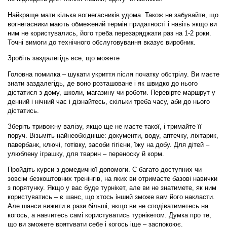
Найкраще мати кілька вогнегасників удома. Також не забувайте, що
вогнегасники мають обмежений термін придатності і навіть якщо ви
ним не користувались, його треба перезаряджати раз на 1-2 роки.
Точні вимоги до технічного обслуговування вказує виробник.
Зробіть заздалегідь все, що можете
Головна помилка – шукати укриття після початку обстрілу. Ви маєте
знати заздалегідь, де воно розташоване і як швидко до нього
дістатися з дому, школи, магазину чи роботи. Перевірте маршрут у
денний і нічний час і дізнайтесь, скільки треба часу, аби до нього
дістатись.
Зберіть тривожну валізу, якщо ще не маєте такої, і тримайте її
поруч. Візьміть найнеобхідніше: документи, воду, аптечку, ліхтарик,
павербанк, ключі, готівку, засоби гігієни, їжу на добу. Для дітей –
улюблену іграшку, для тварин – переноску й корм.
Пройдіть курси з домедичної допомоги. Є багато доступних чи
зовсім безкоштовних тренінгів, на яких ви отримаєте базові навички
з порятунку. Якщо у вас буде турнікет, але ви не знатимете, як ним
користуватись – є шанс, що хтось інший зможе вам його накласти.
Але шанси вижити в рази більші, якщо ви не сподіватиметесь на
когось, а навчитесь самі користуватись турнікетом. Думка про те,
що ви зможете врятувати себе і когось іще – заспокоює.