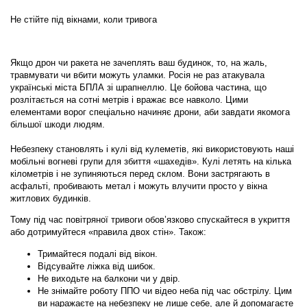
Не стійте під вікнами, коли тривога
Якщо дрон чи ракета не зачеплять ваш будинок, то, на жаль,
травмувати чи вбити можуть уламки. Росія не раз атакувала
українські міста БПЛА зі шрапнеллю. Це бойова частина, що
розлітається на сотні метрів і вражає все навколо. Цими
елементами ворог спеціально начиняє дрони, аби завдати якомога
більшої шкоди людям.
Небезпеку становлять і кулі від кулеметів
,
які використовують наші
мобільні вогневі групи для збиття «шахедів». Кулі летять на кілька
кілометрів і не зупиняються перед склом. Вони застрягають в
асфальті, пробивають метал і можуть влучити просто у вікна
житлових будинків.
Тому під час повітряної тривоги обов’язково спускайтеся в укриття
або дотримуйтеся «правила двох стін». Також:
Тримайтеся подалі від вікон.
Відсувайте ліжка від шибок.
Не виходьте на балкони чи у двір.
Не знімайте роботу ППО чи відео неба під час обстрілу. Цим
ви наражаєте на небезпеку не лише себе, але й допомагаєте