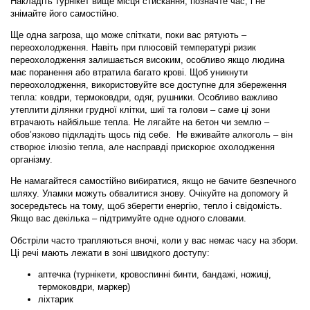
Накладіть турнікет вище місця стискання, позначте час, і не
знімайте його самостійно.
Ще одна загроза, що може спіткати, поки вас рятують –
переохолодження. Навіть при плюсовій температурі ризик
переохолодження залишається високим, особливо якщо людина
має поранення або втратила багато крові. Щоб уникнути
переохолодження, використовуйте все доступне для збереження
тепла: ковдри, термоковдри, одяг, рушники. Особливо важливо
утеплити ділянки грудної клітки, шиї та голови – саме ці зони
втрачають найбільше тепла. Не лягайте на бетон чи землю –
обов’язково підкладіть щось під себе. Не вживайте алкоголь – він
створює ілюзію тепла, але насправді прискорює охолодження
організму.
Не намагайтеся самостійно вибиратися, якщо не бачите безпечного
шляху. Уламки можуть обвалитися знову. Очікуйте на допомогу й
зосередьтесь на тому, щоб зберегти енергію, тепло і свідомість.
Якщо вас декілька – підтримуйте одне одного словами.
Обстріли часто трапляються вночі, коли у вас немає часу на збори.
Ці речі мають лежати в зоні швидкого доступу:
аптечка (турнікети, кровоспинні бинти, бандажі, ножиці,
термоковдри, маркер)
ліхтарик