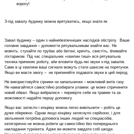
ворогу!
З-під завалу будинку можна врятуватись, якщо знати як
Завал будинку – один з найнебезпечніших наслідків обстрілу. Ваше
головне завдання – допомогти рятувальникам знайти вас. Не
мовчіть: стукайте по трубах або бетоні, кричіть, свистіть, блимайте
ліхтариком. Під час спеціальних «хвилин тиші» вся рятувальна
техніка припиняє роботу, аби вловити будь-які звуки з-під завалів.
Саме в ці хвилини ваші сигнали можуть стати шансом на порятунок.
Якщо ви маєте змогу – не припиняйте подавати звуки в цей період.
Не використовуйте сірники чи запальнички – можливий витік газу.
Не намагайтеся самостійно розбирати уламки: це може спричинити
новий обвал. Якщо вибралися – перевірте себе на травми та за
можливості надайте першу допомогу.
Якщо вас затисло і кінцівку можна легко вивільнити – робіть це
дуже обережно. Однак якщо кінцівку затиснуло серйозно, і для
звільнення потрібна допомога інших людей чи спецзасобів,
категорично не можна робити це самостійно без попереднього
накладання турнікета. Адже ви можете завдати собі шкоди.