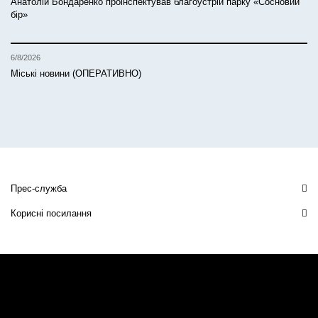
Анатолій Бондаренко проінспектував благоустрій парку «Сосновий
бір»
6/8/2026
Міські новини (ОПЕРАТИВНО)
Прес-служба
Корисні посилання