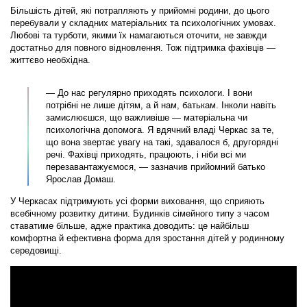
Більшість дітей, які потрапляють у прийомні родини, до цього
перебували у складних матеріальних та психологічних умовах.
Любові та турботи, якими їх намагаються оточити, не завжди
достатньо для повного відновлення. Тож підтримка фахівців —
життєво необхідна.
— До нас регулярно приходять психологи. І вони
потрібні не лише дітям, а й нам, батькам. Інколи навіть
замислюєшся, що важливіше — матеріальна чи
психологічна допомога. Я вдячний владі Черкас за те,
що вона звертає увагу на такі, здавалося б, другорядні
речі. Фахівці приходять, працюють, і ніби всі ми
перезавантажуємося, — зазначив прийомний батько
Ярослав Домаш.
У Черкасах підтримують усі форми виховання, що сприяють
всебічному розвитку дитини. Будинків сімейного типу з часом
ставатиме більше, адже практика доводить: це найбільш
комфортна й ефективна форма для зростання дітей у родинному
середовищі.