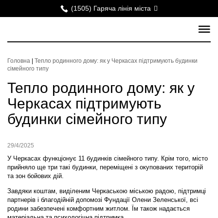
(1505) Гаряча лінія міста
Головна
|
Тепло родинного дому: як у Черкасах підтримують будинки
сімейного типу
Тепло родинного дому: як у
Черкасах підтримують
будинки сімейного типу
29/4/2025
У Черкасах функціонує 11 будинків сімейного типу. Крім того, місто
прийняло ще три такі будинки, переміщені з окупованих територій
та зон бойових дій.
Завдяки коштам, виділеним Черкаською міською радою, підтримці
партнерів і благодійній допомозі Фундації Олени Зеленської, всі
родини забезпечені комфортним житлом. Їм також надається
матеріальна та психологічна підтримка.