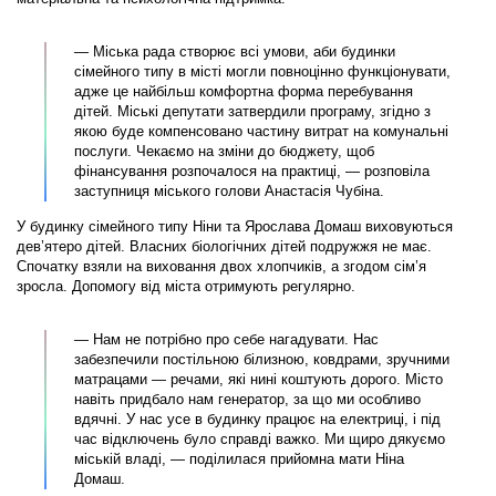
— Міська рада створює всі умови, аби будинки
сімейного типу в місті могли повноцінно функціонувати,
адже це найбільш комфортна форма перебування
дітей. Міські депутати затвердили програму, згідно з
якою буде компенсовано частину витрат на комунальні
послуги. Чекаємо на зміни до бюджету, щоб
фінансування розпочалося на практиці, — розповіла
заступниця міського голови Анастасія Чубіна.
У будинку сімейного типу Ніни та Ярослава Домаш виховуються
дев’ятеро дітей. Власних біологічних дітей подружжя не має.
Спочатку взяли на виховання двох хлопчиків, а згодом сім’я
зросла. Допомогу від міста отримують регулярно.
— Нам не потрібно про себе нагадувати. Нас
забезпечили постільною білизною, ковдрами, зручними
матрацами — речами, які нині коштують дорого. Місто
навіть придбало нам генератор, за що ми особливо
вдячні. У нас усе в будинку працює на електриці, і під
час відключень було справді важко. Ми щиро дякуємо
міській владі, — поділилася прийомна мати Ніна
Домаш.