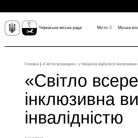
Черкаська міська рада
Місто
Міська вл
Головна
|
«Світло всередині»: у Черкасах відбулася інклюзивна ви
«Світло всере
інклюзивна вис
інвалідністю