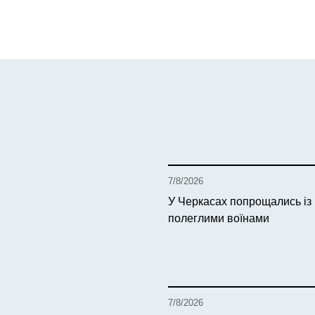
7/8/2026
У Черкасах попрощались із
полеглими воїнами
7/8/2026