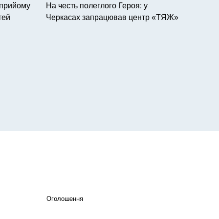
 прийому
На честь полеглого Героя: у
тей
Черкасах запрацював центр «ТЯЖ»
Оголошення