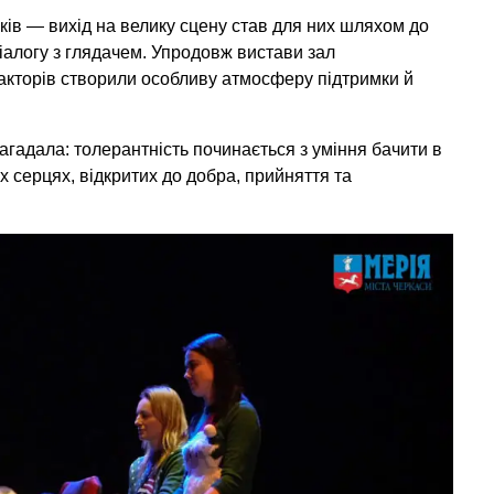
ків — вихід на велику сцену став для них шляхом до
 діалогу з глядачем. Упродовж вистави зал
акторів створили особливу атмосферу підтримки й
агадала: толерантність починається з уміння бачити в
х серцях, відкритих до добра, прийняття та