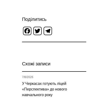
Поділитись
Facebook
Twitter
Telegram
Схожі записи
7/8/2026
У Черкасах готують ліцей
«Перспектива» до нового
навчального року