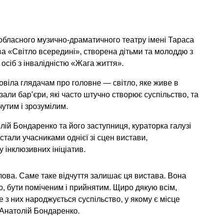
 обласного музично-драматичного театру імені Тараса
ва
«Світло всередині»
, створена дітьми та молоддю з
 осіб з інвалідністю
«Жага життя»
.
повіла глядачам про головне — світло, яке живе в
али бар’єри, які часто штучно створює суспільство, та
утим і зрозумілим.
лій Бондаренко
та його заступниця, кураторка галузі
 стали учасниками однієї зі сцен вистави,
 інклюзивних ініціатив.
слова. Саме таке відчуття залишає ця вистава. Вона
ю, бути поміченим і прийнятим. Щиро дякую всім,
е з них народжується суспільство, у якому є місце
Анатолій Бондаренко.