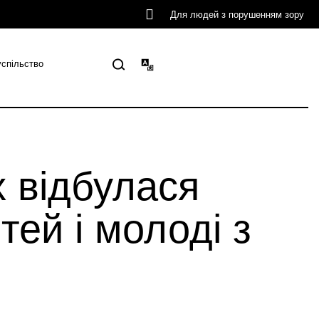
Для людей з порушенням зору
успільство
х відбулася
тей і молоді з