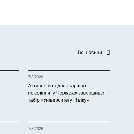
Всі новини
7/8/2026
Активне літо для старшого
покоління: у Черкасах завершився
табір «Університету ІІІ віку»
7/8/2026