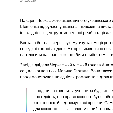
24/12/2025
На сцені Черкаського академічного українського
Шевченка відбулася унікальна інклюзивна виста
інвалідністю Центру комплексної реабілітації для
Вистава без слів через рух, музику та емоції роз
середині кожної людини. Актори символічно показ
наголосили на праві кожного бути прийнятим, поч
Захід відвідали Черкаський міський голова
Анато
соціальної політики
Марина Гаркава
. Вони також
продемонструвавши єдність громади та підтримку
«Іноді тиша говорить гучніше за будь-які 
про гідність, про право кожного бути собо
хто створює й підтримує такі проєкти. Сам
для кожного»,
— зазначив міський голова 