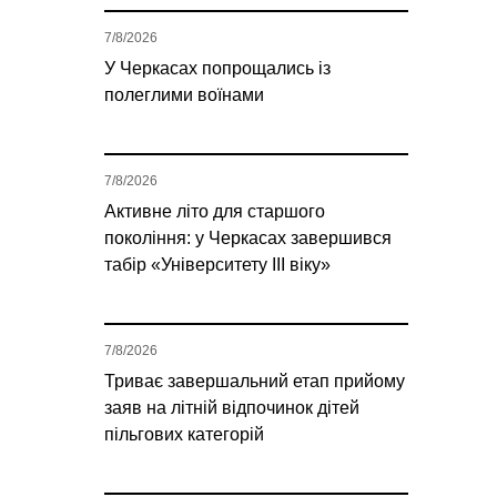
7/8/2026
У Черкасах попрощались із
полеглими воїнами
7/8/2026
Активне літо для старшого
покоління: у Черкасах завершився
табір «Університету ІІІ віку»
7/8/2026
Триває завершальний етап прийому
заяв на літній відпочинок дітей
пільгових категорій