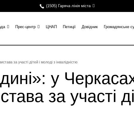
(1505) Гаряча лінія міста
ада
Прес-центр
ЦНАП
Петиції
Довідник
Громадянське с
става за участі дітей і молоді з інвалідністю
дині»: у Черкаса
тава за участі ді