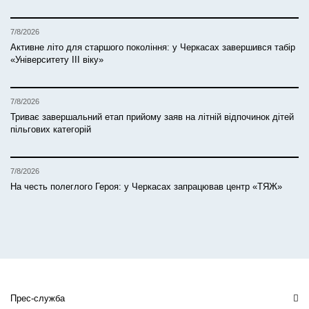
7/8/2026
Активне літо для старшого покоління: у Черкасах завершився табір
«Університету ІІІ віку»
7/8/2026
Триває завершальний етап прийому заяв на літній відпочинок дітей
пільгових категорій
7/8/2026
На честь полеглого Героя: у Черкасах запрацював центр «ТЯЖ»
Прес-служба