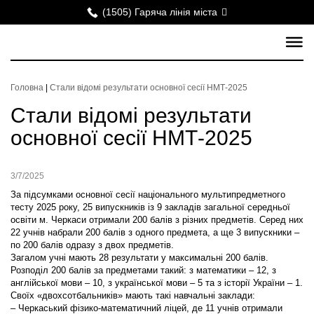
(1505) Гаряча лінія міста
Головна
|
Стали відомі результати основної сесії НМТ-2025
Стали відомі результати
основної сесії НМТ-2025
3/7/2025
За підсумками основної сесії національного мультипредметного
тесту 2025 року, 25 випускників із 9 закладів загальної середньої
освіти м. Черкаси отримали 200 балів з різних предметів. Серед них
22 учнів набрали 200 балів з одного предмета, а ще 3 випускники –
по 200 балів одразу з двох предметів.
Загалом учні мають 28 результати у максимальні 200 балів.
Розподіл 200 балів за предметами такий: з математики – 12, з
англійської мови – 10, з української мови – 5 та з історії України – 1.
Своїх «двохсотбальників» мають такі навчальні заклади:
–
Черкаський фізико-математичний ліцей, де 11 учнів отримали