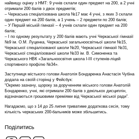
найвищу оцінку з НМТ: 9 учнів склали один предмет на 200, а 2 учні
отримали 200 балів з двох предметів;
–
Черкаська спеціалізована школа №17 має 4 учні, з яких 3 склали
один предмет на 200 балів, а 1 учень – 2 предмети по 200 балів;
– У Першій міській гімназії – 4 учнів склали один предмет на 200
балів;
–
І по одному результату у 200 балів мають учні Черкаської гімназії
№9 ім. О.М. Луценка, Черкаської загальноосвітньої школи №15,
Черкаської спеціалізованої школи №20, Черкаської гімназії №31,
Черкаської спеціалізованої школи №33 ім. В. Симоненка та
Черкаського НВК «Загальноосвітня школа І-ІІІ ступенів-ліцей
спортивного профілю №34».
Заступниця містького голови Анатолія Бондаренка Анастасія Чубіна
додала на своїй сторінці у Фейсбук:
“Окремо зазначу, щороку за дорученням міського голови
Анатолій
Бондаренко
, учні, які отримали 200 балів з декількох дисциплін,
відзначаються грошовими преміями від Черкаської міської ради”.
Нагадаємо, що з 14 до 25 липня триватиме додаткова сесія, тому
кількість черкаських 200-бальників може збільшитись.
Поділитись