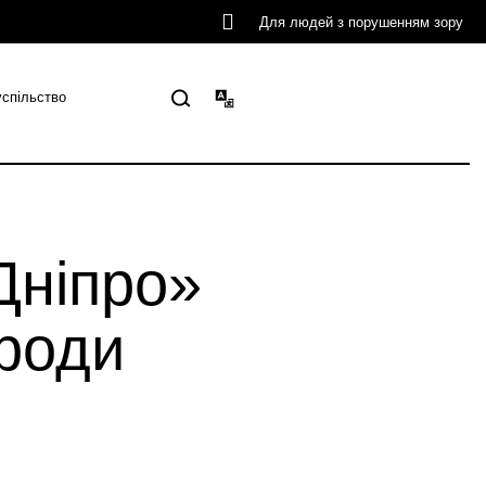
Для людей з порушенням зору
успільство
Дніпро»
ороди