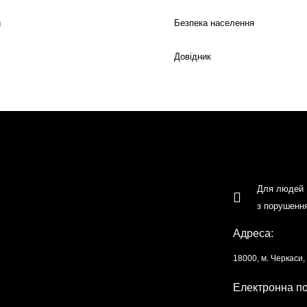
Безпека населення
й
Довідник
Для людей
з порушенн
Адреса:
18000, м. Черкаси
Електронна п