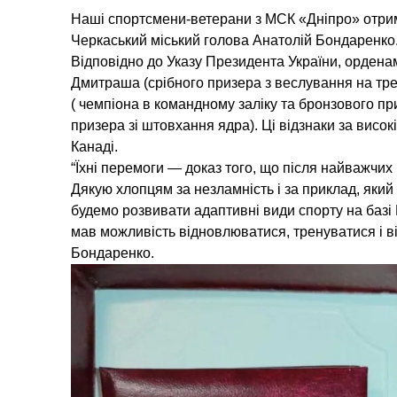
Наші спортсмени-ветерани з МСК «Дніпро» отрим
Черкаський міський голова Анатолій Бондаренко
Відповідно до Указу Президента України, орденам
Дмитраша (срібного призера з веслування на тре
( чемпіона в командному заліку та бронзового при
призера зі штовхання ядра). Ці відзнаки за висок
Канаді.
“Їхні перемоги — доказ того, що після найважчих
Дякую хлопцям за незламність і за приклад, який
будемо розвивати адаптивні види спорту на базі
мав можливість відновлюватися, тренуватися і ві
Бондаренко.