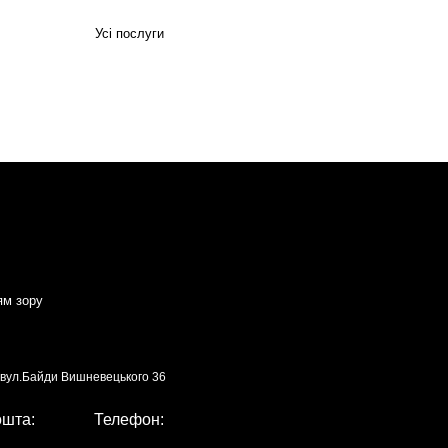
Усі послуги
ям зору
, вул.Байди Вишневецького 36
ошта:
Телефон: