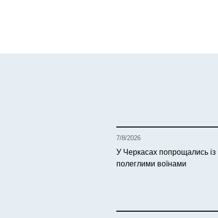
7/8/2026
У Черкасах попрощались із
полеглими воїнами