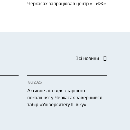
Черкасах запрацював центр «ТЯЖ»
Всі новини
7/8/2026
Активне літо для старшого
покоління: у Черкасах завершився
табір «Університету ІІІ віку»