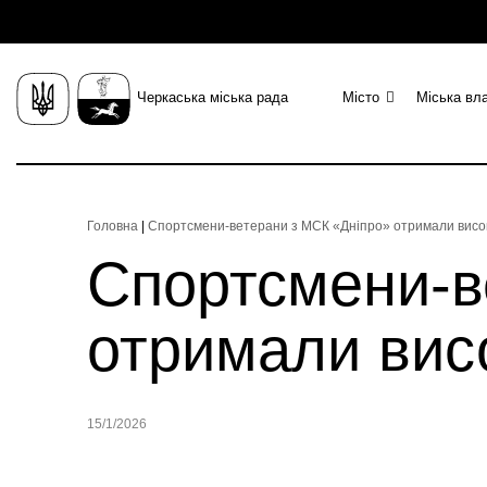
Черкаська міська рада
Місто
Міська вл
Головна
|
Спортсмени-ветерани з МСК «Дніпро» отримали висок
Спортсмени-в
отримали висо
15/1/2026