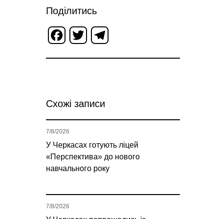
Поділитись
Facebook
Twitter
Telegram
Схожі записи
7/8/2026
У Черкасах готують ліцей
«Перспектива» до нового
навчального року
7/8/2026