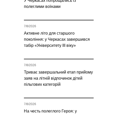
У Черкасах попрощались із
полеглими воїнами
7/8/2026
Активне літо для старшого
покоління: у Черкасах завершився
табір «Університету ІІІ віку»
7/8/2026
Триває завершальний етап прийому
заяв на літній відпочинок дітей
пільгових категорій
7/8/2026
На честь полеглого Героя: у