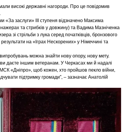
али високі державні нагороди. Про це повідомив
.
и «За заслуги» ІІІ ступеня відзначено Максима
нажерах та стрибків у довжину) та Вадима Мазніченка
зера зі стрільби з лука серед початківців, бронзового
і результати на «Іграх Нескорених» у Німеччині та
 випробувань можна знайти нову опору, нову мету.
 ви даєте іншим ветеранам. У Черкасах ми й надалі
 МСК «Дніпро», щоб кожен, хто пройшов пекло війни,
дчувати підтримку громади”, – зазначає Анатолій