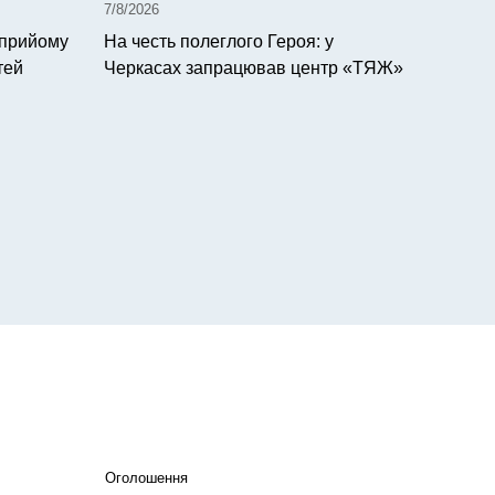
7/8/2026
 прийому
На честь полеглого Героя: у
тей
Черкасах запрацював центр «ТЯЖ»
Оголошення