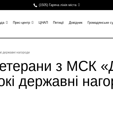
(1505) Гаряча лінія міста
ада
Прес-центр
ЦНАП
Петиції
Довідник
Громадянське с
і державні нагороди
етерани з МСК «
кі державні наг