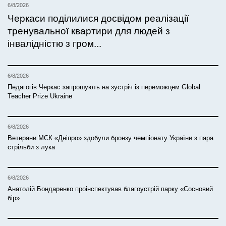
6/8/2026
Черкаси поділилися досвідом реалізації
тренувальної квартири для людей з
інвалідністю з гром...
6/8/2026
Педагогів Черкас запрошують на зустріч із переможцем Global
Teacher Prize Ukraine
6/8/2026
Ветерани МСК «Дніпро» здобули бронзу чемпіонату України з пара
стрільби з лука
6/8/2026
Анатолій Бондаренко проінспектував благоустрій парку «Сосновий
бір»