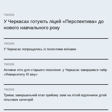
7/8/2026
У Черкасах готують ліцей «Перспектива» до
нового навчального року
7/8/2026
У Черкасах попрощались із полеглими воїнами
7/8/2026
Активне літо для старшого покоління: у Черкасах завершився табір
«Університету ІІІ віку»
7/8/2026
Триває завершальний етап прийому заяв на літній відпочинок дітей
пільгових категорій