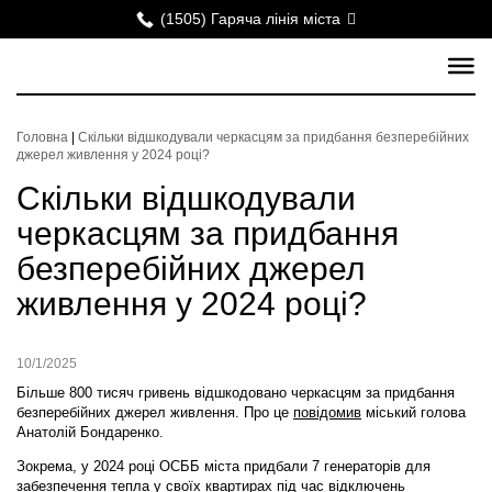
(1505) Гаряча лінія міста
Головна
|
Скільки відшкодували черкасцям за придбання безперебійних
джерел живлення у 2024 році?
Скільки відшкодували
черкасцям за придбання
безперебійних джерел
живлення у 2024 році?
10/1/2025
Більше 800 тисяч гривень відшкодовано черкасцям за придбання
безперебійних джерел живлення. Про це
повідомив
міський голова
Анатолій Бондаренко.
Зокрема, у 2024 році ОСББ міста придбали 7 генераторів для
забезпечення тепла у своїх квартирах під час відключень