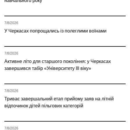
навчального року
7/8/2026
У Черкасах попрощались із полеглими воїнами
7/8/2026
Активне літо для старшого покоління: у Черкасах
завершився табір «Університету ІІІ віку»
7/8/2026
Триває завершальний етап прийому заяв на літній
відпочинок дітей пільгових категорій
7/8/2026