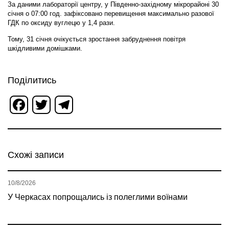
За даними лабораторії центру, у Південно-західному мікрорайоні 30
січня о 07:00 год. зафіксовано перевищення максимально разової
ГДК по оксиду вуглецю у 1,4 рази.
Тому, 31 січня очікується зростання забруднення повітря
шкідливими домішками.
Поділитись
Facebook
Twitter
Telegram
Схожі записи
10/8/2026
У Черкасах попрощались із полеглими воїнами