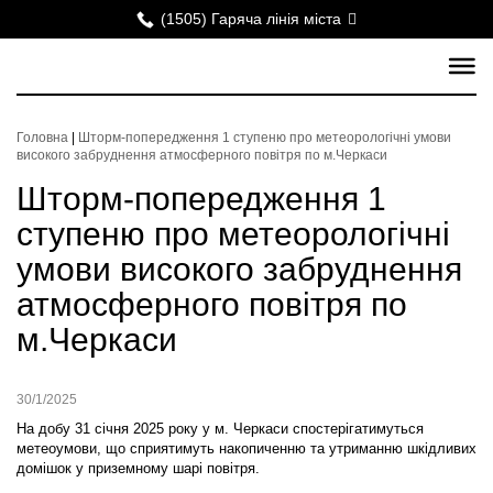
(1505) Гаряча лінія міста
Головна
|
Шторм-попередження 1 ступеню про метеорологічні умови
високого забруднення атмосферного повітря по м.Черкаси
Шторм-попередження 1
ступеню про метеорологічні
умови високого забруднення
атмосферного повітря по
м.Черкаси
30/1/2025
На добу 31 січня 2025 року у м. Черкаси спостерігатимуться
метеоумови, що сприятимуть накопиченню та утриманню шкідливих
домішок у приземному шарі повітря.