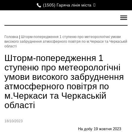
(1505) Гаряча лінія міста
Головна
|
Шторм-попередження 1 ступеню про метеорологічні умови
високого забруднення атмосферного повітря по м.Черкаси та Черкаській
області
Шторм-попередження 1
ступеню про метеорологічні
умови високого забруднення
атмосферного повітря по
м.Черкаси та Черкаській
області
18/10/2023
На добу 19 жовтня 2023