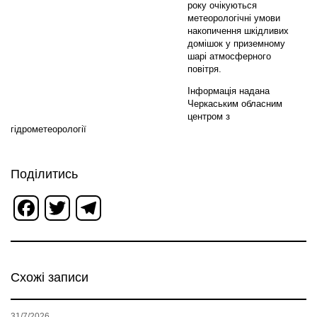
року очікуються
метеорологічні умови
накопичення шкідливих
домішок у приземному
шарі атмосферного
повітря.
Інформація надана
Черкаським обласним
центром з
гідрометеорології
Поділитись
Facebook
Twitter
Telegram
Схожі записи
31/7/2026