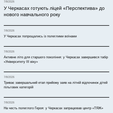
7/8/2026
У Черкасах готують ліцей «Перспектива» до
нового навчального року
7/8/2026
У Черкасах попрощались із полеглими воїнами
7/8/2026
Активне літо для старшого покоління: у Черкасах завершився табір
«Університету ІІІ віку»
7/8/2026
Триває завершальний етап прийому заяв на літній відпочинок дітей
пільгових категорій
7/8/2026
На честь полеглого Героя: у Черкасах запрацював центр «ТЯЖ»