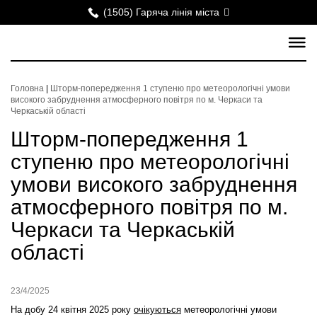
(1505) Гаряча лінія міста
Головна
|
Шторм-попередження 1 ступеню про метеорологічні умови
високого забруднення атмосферного повітря по м. Черкаси та
Черкаській області
Шторм-попередження 1
ступеню про метеорологічні
умови високого забруднення
атмосферного повітря по м.
Черкаси та Черкаській
області
23/4/2025
На добу 24 квітня 2025 року
очікуються
метеорологічні умови