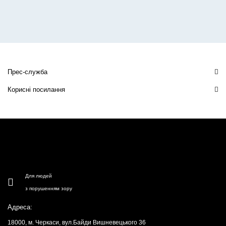
Прес-служба
Корисні посилання
Для людей
з порушенням зору
Адреса:
18000, м. Черкаси, вул.Байди Вишневецького 36