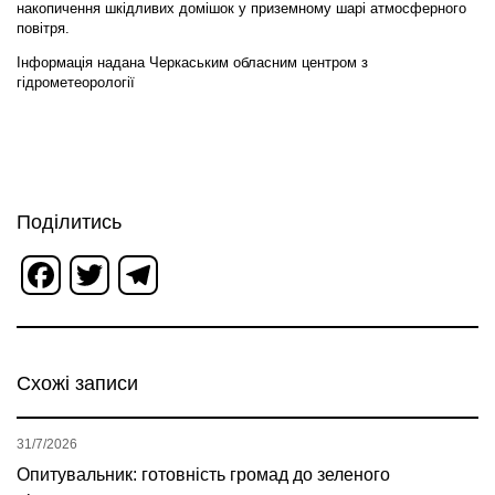
накопичення шкідливих домішок у приземному шарі атмосферного
повітря.
Інформація надана Черкаським обласним центром з
гідрометеорології
Поділитись
Facebook
Twitter
Telegram
Схожі записи
31/7/2026
Опитувальник: готовність громад до зеленого