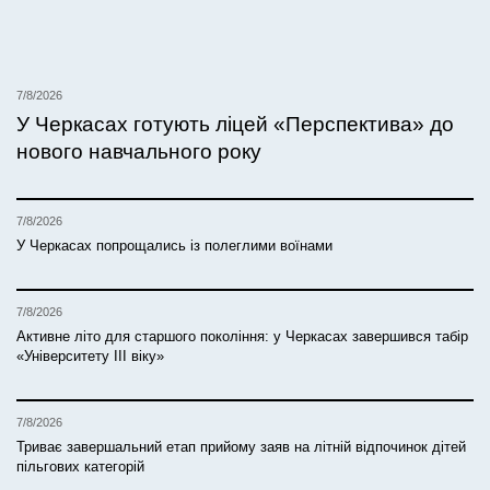
7/8/2026
У Черкасах готують ліцей «Перспектива» до
нового навчального року
7/8/2026
У Черкасах попрощались із полеглими воїнами
7/8/2026
Активне літо для старшого покоління: у Черкасах завершився табір
«Університету ІІІ віку»
7/8/2026
Триває завершальний етап прийому заяв на літній відпочинок дітей
пільгових категорій