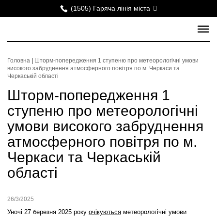
(1505) Гаряча лінія міста
Головна
|
Шторм-попередження 1 ступеню про метеорологічні умови
високого забруднення атмосферного повітря по м. Черкаси та
Черкаській області
Шторм-попередження 1
ступеню про метеорологічні
умови високого забруднення
атмосферного повітря по м.
Черкаси та Черкаській
області
26/3/2025
Уночі 27 березня 2025 року
очікуються
метеорологічні умови