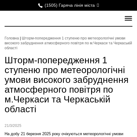
(1505) Гаряча лінія міста
Головна
|
Шторм-попередження 1 ступеню про метеорологічні умови
високого забруднення атмосферного повітря по м.Черкаси та Черкаській
області
Шторм-попередження 1
ступеню про метеорологічні
умови високого забруднення
атмосферного повітря по
м.Черкаси та Черкаській
області
21/3/2025
На добу 21 березня 2025 року
очікуються
метеорологічні умови