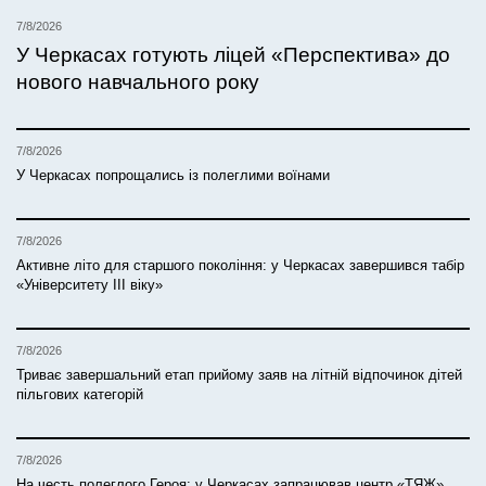
7/8/2026
У Черкасах готують ліцей «Перспектива» до
нового навчального року
7/8/2026
У Черкасах попрощались із полеглими воїнами
7/8/2026
Активне літо для старшого покоління: у Черкасах завершився табір
«Університету ІІІ віку»
7/8/2026
Триває завершальний етап прийому заяв на літній відпочинок дітей
пільгових категорій
7/8/2026
На честь полеглого Героя: у Черкасах запрацював центр «ТЯЖ»