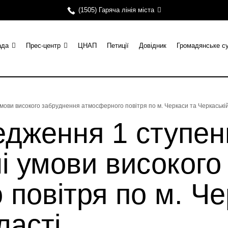
(1505) Гаряча лінія міста
ада
Прес-центр
ЦНАП
Петиції
Довідник
Громадянське с
ови високого забруднення атмосферного повітря по м. Черкаси та Черкаській
дження 1 ступен
і умови високого
повітря по м. Че
ласті