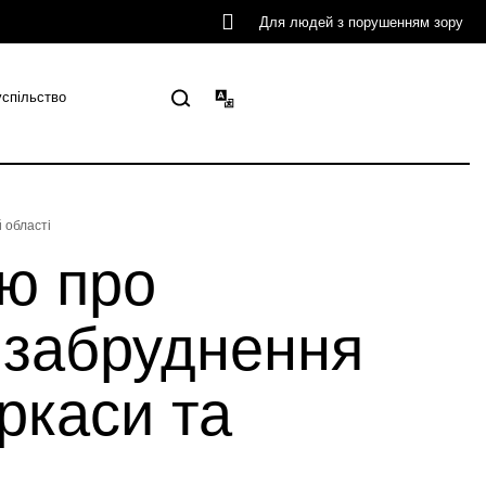
Для людей з порушенням зору
успільство
 області
ю про
 забруднення
ркаси та