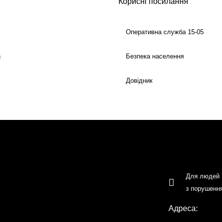
Корисні посилання
Оперативна служба 15-05
Безпека населення
й
Довідник
Для людей
з порушенн
Адреса: