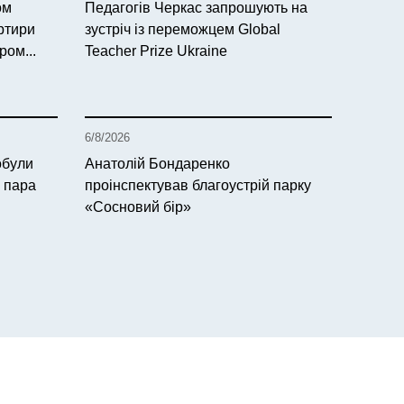
ом
Педагогів Черкас запрошують на
артири
зустріч із переможцем Global
ром...
Teacher Prize Ukraine
6/8/2026
обули
Анатолій Бондаренко
з пара
проінспектував благоустрій парку
«Сосновий бір»