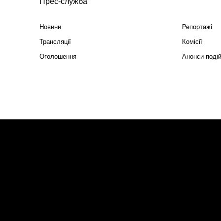
Прес-служба
Новини
Репортажі
Трансляції
Комісії
Оголошення
Анонси поді