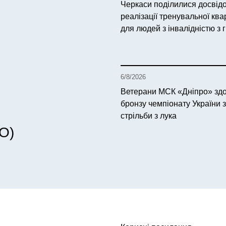
Черкаси поділилися досвід
реалізації тренувальної кв
для людей з інвалідністю з г
6/8/2026
Ветерани МСК «Дніпро» зд
бронзу чемпіонату України 
стрільби з лука
О)