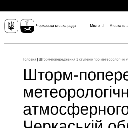
Черкаська міська рада
Місто
Міська вл
Головна
|
Шторм-попередження 1 ступеню про метеорологічні ум
Шторм-попере
метеорологічн
атмосферного 
Черкаській об