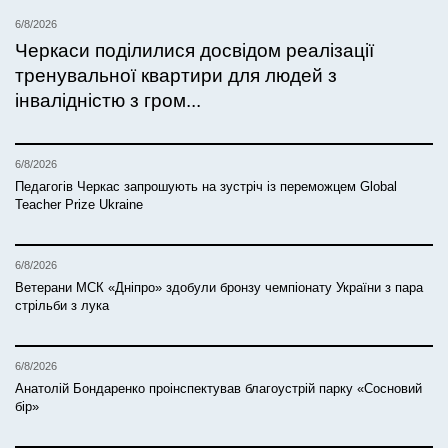
6/8/2026
Черкаси поділилися досвідом реалізації
тренувальної квартири для людей з
інвалідністю з гром...
6/8/2026
Педагогів Черкас запрошують на зустріч із переможцем Global
Teacher Prize Ukraine
6/8/2026
Ветерани МСК «Дніпро» здобули бронзу чемпіонату України з пара
стрільби з лука
6/8/2026
Анатолій Бондаренко проінспектував благоустрій парку «Сосновий
бір»