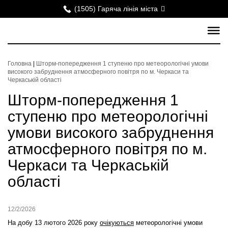
(1505) Гаряча лінія міста
Головна
|
Шторм-попередження 1 ступеню про метеорологічні умови
високого забруднення атмосферного повітря по м. Черкаси та
Черкаській області
Шторм-попередження 1
ступеню про метеорологічні
умови високого забруднення
атмосферного повітря по м.
Черкаси та Черкаській
області
12/2/2026
На добу 13 лютого 2026 року
очікуються
метеорологічні умови