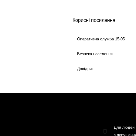
Корисні посилання
Оперативна служба 15-05
Безпека населення
й
Довідник
Для людей
з порушенн