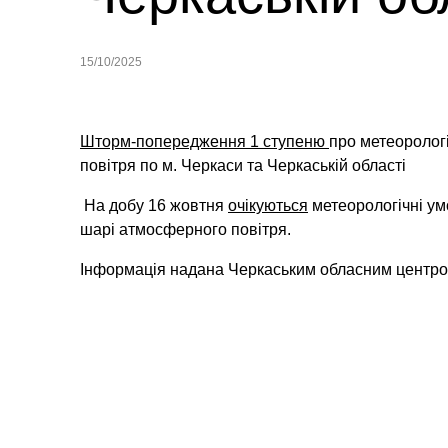
15/10/2025
Шторм-попередження 1 ступеню
про метеоролог
повітря по м. Черкаси та Черкаській області
На добу 16 жовтня
очікуються
метеорологічні у
шарі атмосферного повітря.
Інформація надана Черкаським обласним центром