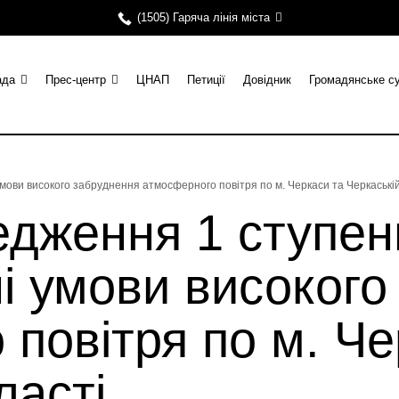
(1505) Гаряча лінія міста
ада
Прес-центр
ЦНАП
Петиції
Довідник
Громадянське с
ови високого забруднення атмосферного повітря по м. Черкаси та Черкаські
дження 1 ступен
і умови високого
повітря по м. Че
бласті