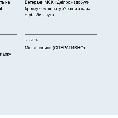
ть на
Ветерани МСК «Дніпро» здобули
al
бронзу чемпіонату України з пара
стрільби з лука
6/8/2026
Міські новини (ОПЕРАТИВНО)
 парку