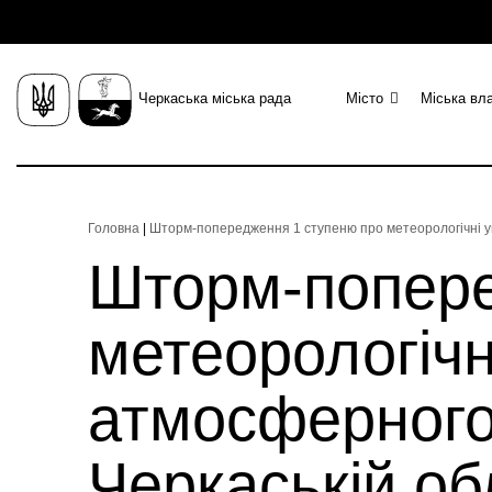
Черкаська міська рада
Місто
Міська вл
Головна
|
Шторм-попередження 1 ступеню про метеорологічні ум
Шторм-попере
метеорологічн
атмосферного 
Черкаській о