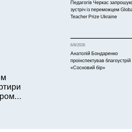
Педагогів Черкас запрошую
зустріч із переможцем Glob
Teacher Prize Ukraine
6/8/2026
Анатолій Бондаренко
проінспектував благоустрій
«Сосновий бір»
ом
артири
ром...