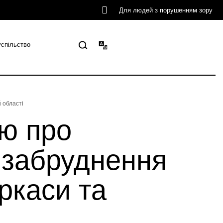
Для людей з порушенням зору
успільство
й області
ю про
 забруднення
ркаси та